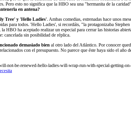
 Pero esto no significa que la HBO sea una "hermanita de la caridad". 
antenerla en antena?
ly Tree' y 'Hello Ladies'
. Ambas comedias, estrenadas hace unos mese
das para todos. 'Hello Ladies', si recordáis, "la protagonizaba Stephe
í, la HBO ha aceptado realizar un especial para cerrar las historias ab
e: cancelada sin posibilidad de réplica.
funcionado demasiado bien
al otro lado del Atlántico. Por conocer que
s relacionados con el presupuesto. No parece que éste haya sido el año
will-not-be-renewed-hello-ladies-will-wrap-run-with-special-getting-
ecesita