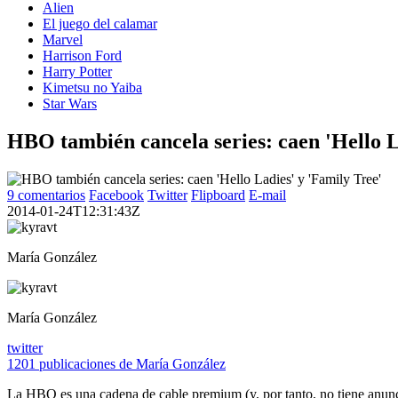
Alien
El juego del calamar
Marvel
Harrison Ford
Harry Potter
Kimetsu no Yaiba
Star Wars
HBO también cancela series: caen 'Hello L
9 comentarios
Facebook
Twitter
Flipboard
E-mail
2014-01-24T12:31:43Z
María González
María González
twitter
1201 publicaciones de María González
La HBO es una cadena de cable premium (y, por tanto, no tiene anuncios