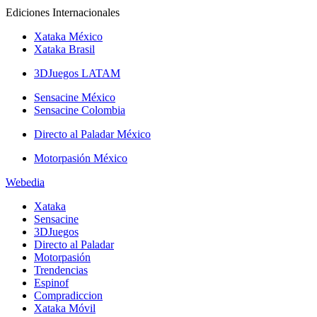
Ediciones Internacionales
Xataka México
Xataka Brasil
3DJuegos LATAM
Sensacine México
Sensacine Colombia
Directo al Paladar México
Motorpasión México
Webedia
Xataka
Sensacine
3DJuegos
Directo al Paladar
Motorpasión
Trendencias
Espinof
Compradiccion
Xataka Móvil