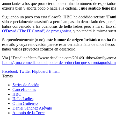
anunciantes a los que prometer un determinado número de espectadores.
exporta bien y aporta poco o nada a la cadena,
¿qué sentido tiene m
Siguiendo un poco con esta filosofía, HBO ha decidido
retirar 'Fami
sido especialmente catastrófica pero han pasado demasiado desapercibi
habra-convencido-a-las-buenorras-de-hello-ladies-pero-a-mi-si. Eso s
O'Dowd ('The IT Crowd') de protagonista
, y no tendrá la misma suert
Sorprendentemente (o no),
este humor de origen británico no ha 
este año y cuya renovación parece estar cerrada a falta de unos fleco
haber varios proyectos cómicos en desarrollo.
Vía | "Deadline":http://www.deadline.com/2014/01/hbos-family-tree-
Ladies', una comedia con el poder de seducción que su protagonista n
Facebook
Twitter
Flipboard
E-mail
Temas
Series de ficción
Cancelaciones
HBO
Hello Ladies
Quim Gutiérrez
Daniel Sánchez Arévalo
Antonio de la Torre