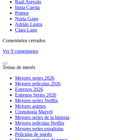
Raúl Arévalo
Inma Cuesta
Primos
Nuria Gago
Adrián Lastra
Clara Lago
Comentarios cerrados
Ver
9 comentarios
Temas de interés
Mejores series 2026
Mejores películas 2026
Estrenos 2026
Estrenos Series 2026
Mejores series Netflix
Mejores animes
Cronología Marvel
Mejores series de la historia
Mejores películas Netflix
Mejores series españolas
Películas de miedo
Mejores películas de terror