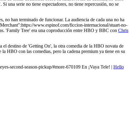
Si una serie no tiene espectadores, no tiene repercusión, no se
s, no han terminado de funcionar. La audiencia de cada una no ha
n Merchant":https://www.espinof.com/ficcion-internacional/stuart-no-
iertas. 'Family Tree' era una coproducción entre HBO y BBC con
Chris
da el destino de 'Getting On', la otra comedia de la HBO novata de
 de la HBO con las comedias, pero la cadena premium ya tiene en su
on-eyes-second-season-pickup/#more-670109 En ¡Vaya Tele! |
Hello