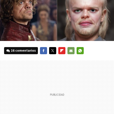
16 comentarios
FACEBOOK
TWITTER
FLIPBOARD
E-
WHATSAPP
MAIL