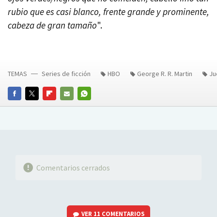
rubio que es casi blanco, frente grande y prominente,
cabeza de gran tamaño
".
TEMAS
Series de ficción
HBO
George R. R. Martin
Ju
FACEBOOK
TWITTER
FLIPBOARD
E-
WHATSAPP
MAIL
Comentarios cerrados
VER
11 COMENTARIOS