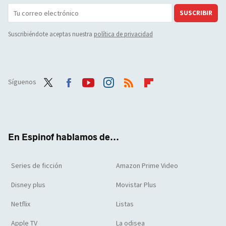
SUSCRIBIR
Suscribiéndote aceptas nuestra
política de privacidad
Síguenos
Twit
Face
Yout
Inst
RSS
Flip
ter
boo
ube
agra
boar
k
m
d
En Espinof hablamos de...
Series de ficción
Amazon Prime Video
Disney plus
Movistar Plus
Netflix
Listas
Apple TV
La odisea