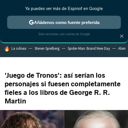
Ya puedes ver más de Espinof en Google
CRÍTICA
ESTRENOS
REALITY
ANIME
RANKINGS CINE
RA
Añádenos como fuente preferida
Solo necesitas una cuenta de Google
×
HOY SE HABLA DE
La odisea
Steven Spielberg
Spider-Man: Brand New Day
Alien
'Juego de Tronos': así serían los
personajes si fuesen completamente
fieles a los libros de George R. R.
Martin