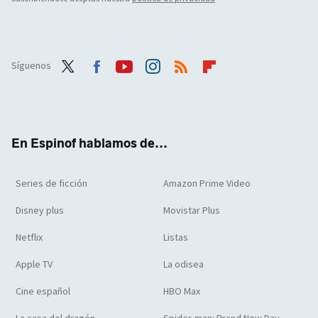
Síguenos
Twit
Face
Yout
Inst
RSS
Flip
ter
boo
ube
agra
boar
k
m
d
En Espinof hablamos de...
Series de ficción
Amazon Prime Video
Disney plus
Movistar Plus
Netflix
Listas
Apple TV
La odisea
Cine español
HBO Max
La casa del dragón
Spider-man: Brand New Day