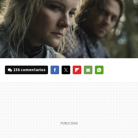
156 comentarios
FACEBOOK
TWITTER
FLIPBOARD
E-
WHATSAPP
MAIL