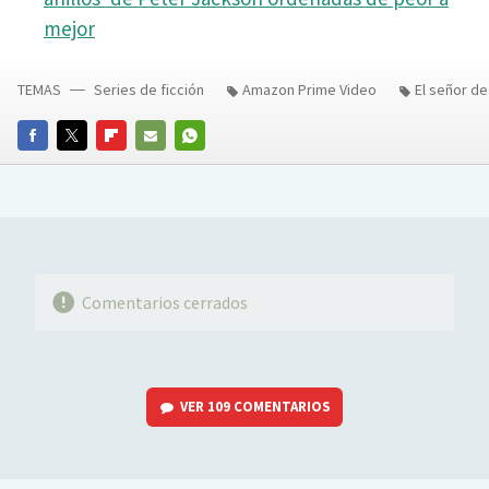
mejor
TEMAS
Series de ficción
Amazon Prime Video
El señor de 
FACEBOOK
TWITTER
FLIPBOARD
E-
WHATSAPP
MAIL
Comentarios cerrados
VER
109 COMENTARIOS