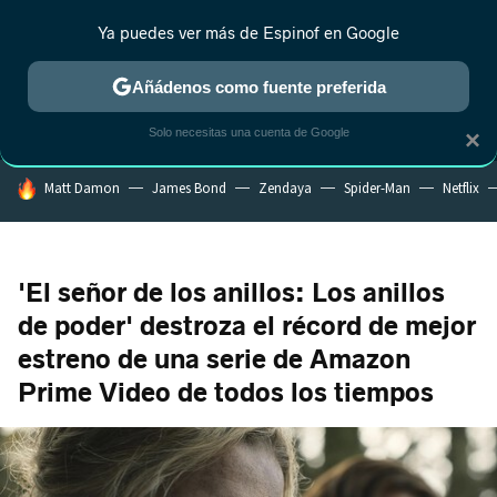
Ya puedes ver más de Espinof en Google
MENÚ
NUEVO
Añádenos como fuente preferida
CRÍTICA
ESTRENOS
REALITY
ANIME
RANKINGS CINE
RA
Solo necesitas una cuenta de Google
×
HOY SE HABLA DE
Matt Damon
James Bond
Zendaya
Spider-Man
Netflix
'El señor de los anillos: Los anillos
de poder' destroza el récord de mejor
estreno de una serie de Amazon
Prime Video de todos los tiempos