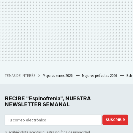
TEMAS DE INTERÉS
Mejores series 2026
Mejores películas 2026
Est
RECIBE "Espinofrenia", NUESTRA
NEWSLETTER SEMANAL
SUSCRIBIR
Suscribiéndote aceptas nuestra
política de privacidad