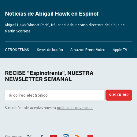
Noticias de Abigail Hawk en Espinof
Abigail Hawk:'Almost Paris', tráiler del debut como directora de la hija de
Martin Scorsese
OTROS TEMAS:
Series de ficción
Amazon Prime Video
Apple TV
L
RECIBE "Espinofrenia", NUESTRA
NEWSLETTER SEMANAL
SUSCRIBIR
Suscribiéndote aceptas nuestra
política de privacidad
Síguenos