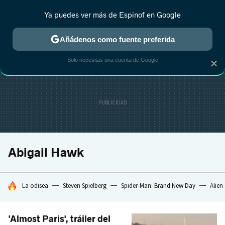
Ya puedes ver más de Espinof en Google
CRÍTICA
ESTRENOS
REALITY
ANIME
RANKINGS CINE
RA
Añádenos como fuente preferida
Solo necesitas una cuenta de Google
×
Abigail Hawk
HOY SE HABLA DE
La odisea
Steven Spielberg
Spider-Man: Brand New Day
Alien
'Almost Paris', tráiler del