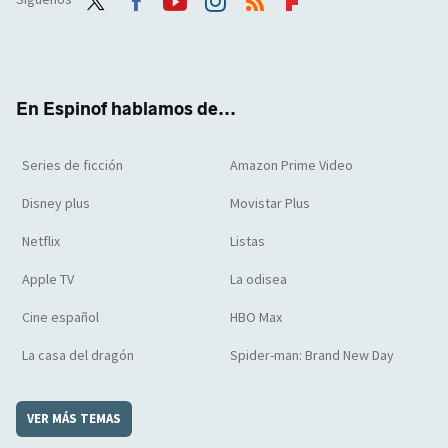
Twit
Face
Yout
Inst
RSS
Flip
ter
boo
ube
agra
boar
k
m
d
En Espinof hablamos de...
Series de ficción
Amazon Prime Video
Disney plus
Movistar Plus
Netflix
Listas
Apple TV
La odisea
Cine español
HBO Max
La casa del dragón
Spider-man: Brand New Day
VER MÁS TEMAS