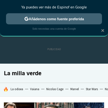
Ya puedes ver más de Espinof en Google
CRÍTICA
ESTRENOS
REALITY
ANIME
RANKINGS CINE
RA
Añádenos como fuente preferida
Solo necesitas una cuenta de Google
×
La milla verde
HOY SE HABLA DE
La odisea
Vaiana
Nicolas Cage
Marvel
Star Wars
Na