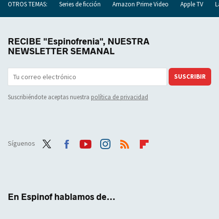
OTROS TEMAS:
Series de ficción
Amazon Prime Video
Apple TV
L
RECIBE "Espinofrenia", NUESTRA
NEWSLETTER SEMANAL
SUSCRIBIR
Suscribiéndote aceptas nuestra
política de privacidad
Síguenos
Twit
Face
Yout
Inst
RSS
Flip
ter
boo
ube
agra
boar
k
m
d
En Espinof hablamos de...