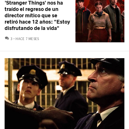
'Stranger Things' nos ha
traído el regreso de un
director mítico que se
retiró hace 12 años: "Estoy
disfrutando de la vida"
COMENTARIOS
3
HACE 7 MESES