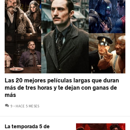
Las 20 mejores películas largas que duran
más de tres horas y te dejan con ganas de
más
COMENTARIOS
9
HACE 5 MESES
La temporada 5 de