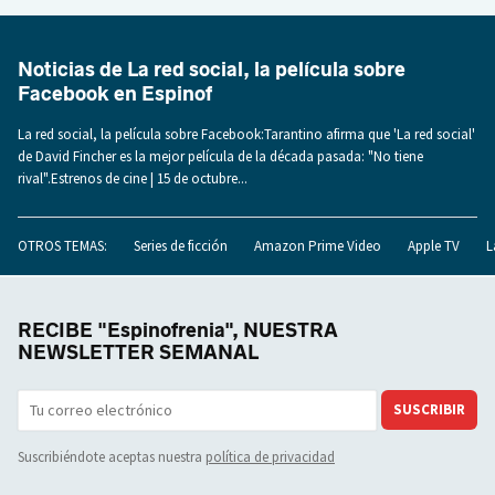
Noticias de La red social, la película sobre
Facebook en Espinof
La red social, la película sobre Facebook:Tarantino afirma que 'La red social'
de David Fincher es la mejor película de la década pasada: "No tiene
rival".Estrenos de cine | 15 de octubre...
OTROS TEMAS:
Series de ficción
Amazon Prime Video
Apple TV
L
RECIBE "Espinofrenia", NUESTRA
NEWSLETTER SEMANAL
SUSCRIBIR
Suscribiéndote aceptas nuestra
política de privacidad