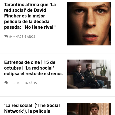
Tarantino afirma que 'La
red social' de David
Fincher es la mejor
película de la década
pasada: "No tiene rival"
COMENTARIOS
94
HACE 6 AÑOS
Estrenos de cine | 15 de
octubre | 'La red social'
eclipsa el resto de estrenos
COMENTARIOS
13
HACE 16 AÑOS
'La red social' ('The Social
Network'), la película