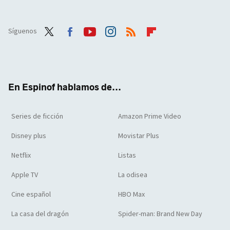
Síguenos
Twit
Face
Yout
Inst
RSS
Flip
ter
boo
ube
agra
boar
k
m
d
En Espinof hablamos de...
Series de ficción
Amazon Prime Video
Disney plus
Movistar Plus
Netflix
Listas
Apple TV
La odisea
Cine español
HBO Max
La casa del dragón
Spider-man: Brand New Day