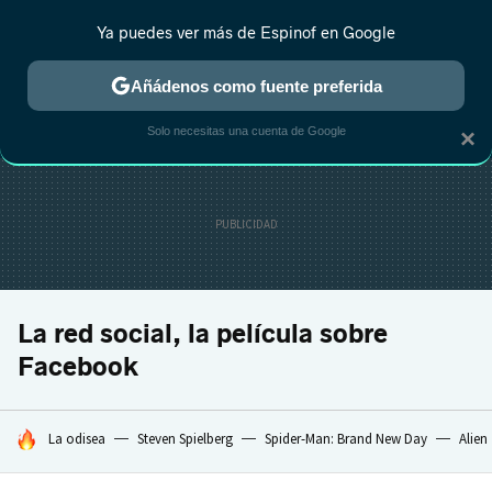
Ya puedes ver más de Espinof en Google
CRÍTICA
ESTRENOS
REALITY
ANIME
RANKINGS CINE
RA
Añádenos como fuente preferida
Solo necesitas una cuenta de Google
×
La red social, la película sobre
Facebook
HOY SE HABLA DE
La odisea
Steven Spielberg
Spider-Man: Brand New Day
Alien