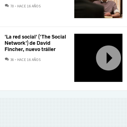
COMENTARIOS
70
HACE 16 AÑOS
'La red social' ('The Social
Network') de David
Fincher, nuevo tráiler
COMENTARIOS
36
HACE 16 AÑOS