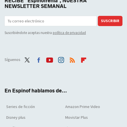
RECIBE "Espinofrenia", NUESTRA
NEWSLETTER SEMANAL
SUSCRIBIR
Suscribiéndote aceptas nuestra
política de privacidad
Síguenos
Twit
Face
Yout
Inst
RSS
Flip
ter
boo
ube
agra
boar
k
m
d
En Espinof hablamos de...
Series de ficción
Amazon Prime Video
Disney plus
Movistar Plus