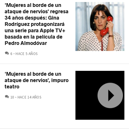
'Mujeres al borde de un
ataque de nervios' regresa
34 años después: Gina
Rodríguez protagonizará
una serie para Apple TV+
basada en la película de
Pedro Almodóvar
COMENTARIOS
6
HACE 5 AÑOS
'Mujeres al borde de un
ataque de nervios', impuro
teatro
COMENTARIOS
10
HACE 14 AÑOS