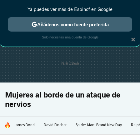
Ya puedes ver más de Espinof en Google
CRÍTICA
ESTRENOS
REALITY
ANIME
RANKINGS CINE
RA
Añádenos como fuente preferida
Solo necesitas una cuenta de Google
×
Mujeres al borde de un ataque de
nervios
HOY SE HABLA DE
James Bond
David Fincher
Spider-Man: Brand New Day
Ralph