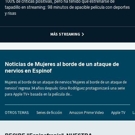
100% de críticas positivas, pero ha tenido que estrenarse de
tapadillo en streaming: 98 minutos de apacible película con deportes
y risas
MÁS STREAMING
Noticias de Mujeres al borde de un ataque de
nervios en Espinof
Mujeres al borde de un ataque de nervios:'Mujeres al borde de un ataque de
nervios' regresa 34 años después: Gina Rodríguez protagonizará una serie
para Apple TV+ basada en la película de...
OTROS TEMAS:
Series de ficción
Amazon Prime Video
Apple TV
L