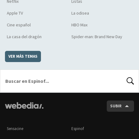
Netflix
Listas
Apple TV
La odisea
Cine español
HBO Max
La casa del dragón
Spider-man: Brand New Day
VER MÁS TEMAS
BUSCA
SUBIR
Sensacine
Espinof