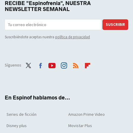
RECIBE "Espinofrenia", NUESTRA
NEWSLETTER SEMANAL
SUSCRIBIR
Suscribiéndote aceptas nuestra
política de privacidad
Síguenos
Twit
Face
Yout
Inst
RSS
Flip
ter
boo
ube
agra
boar
k
m
d
En Espinof hablamos de...
Series de ficción
Amazon Prime Video
Disney plus
Movistar Plus