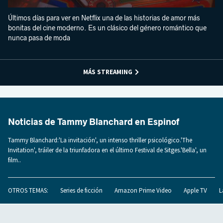
Últimos días para ver en Netflix una de las historias de amor más
bonitas del cine moderno. Es un clásico del género romántico que
nunca pasa de moda
MÁS STREAMING
Noticias de Tammy Blanchard en Espinof
Tammy Blanchard:'La invitación', un intenso thriller psicológico.'The
Invitation', tráiler de la triunfadora en el último Festival de Sitges.'Bella', un
film..
OTROS TEMAS:
Series de ficción
Amazon Prime Video
Apple TV
L