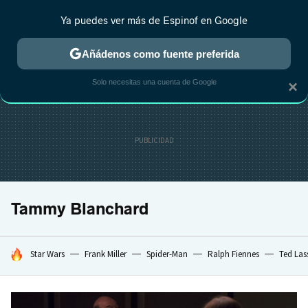
Ya puedes ver más de Espinof en Google
CRÍTICA
ESTRENOS
REALITY
ANIME
RANKINGS CINE
RA
Añádenos como fuente preferida
Solo necesitas una cuenta de Google
×
Tammy Blanchard
HOY SE HABLA DE
Star Wars
Frank Miller
Spider-Man
Ralph Fiennes
Ted Las