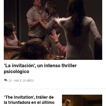
'La invitación', un intenso thriller
psicológico
COMENTARIOS
13
HACE 10 AÑOS
'The Invitation', tráiler de
la triunfadora en el último