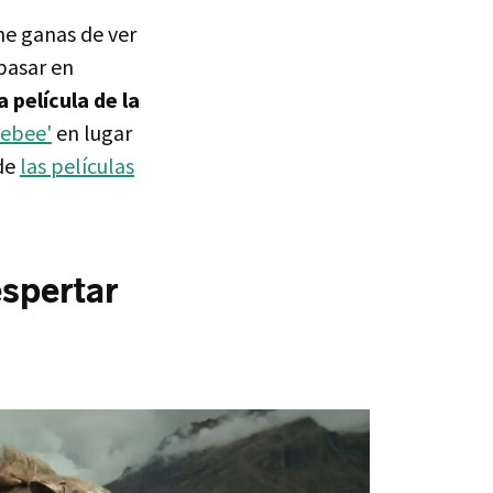
ene ganas de ver
epasar en
película de la
ebee'
en lugar
 de
las películas
espertar