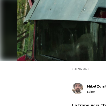
8 Junio 2023
Mikel Zorri
Editor
La franquicia '