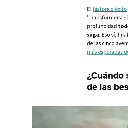
El
histórico éxito
'Transformers: El
profundidad
todo
saga
. Eso sí, f
de las cinco aven
más esperadas d
¿Cuándo s
de las bes