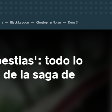
hy
Black Lagoon
Christopher Nolan
Dune 3
estias': todo lo
 de la saga de