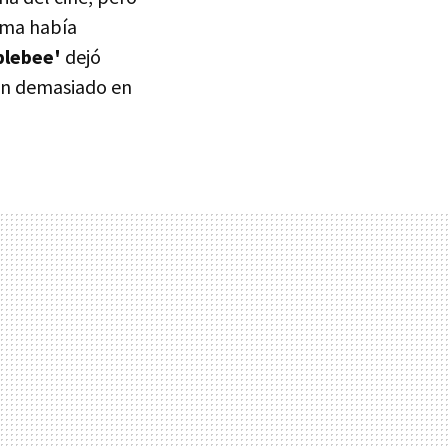
isma había
lebee'
dejó
on demasiado en