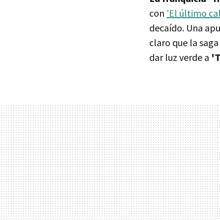
con
'El último ca
decaído. Una ap
claro que la saga
dar luz verde a
'T