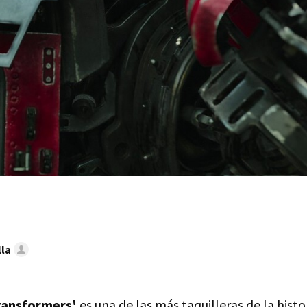
lla
Transformers'
es una de las más taquilleras de la histo