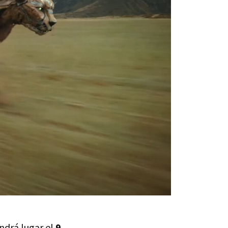
endrá lugar el
9