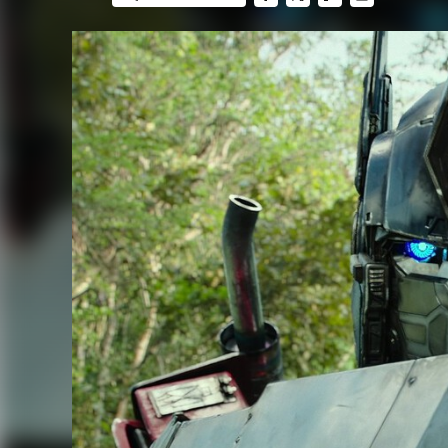
FACEBOOK
TWITTER
FLIPBOARD
E-
MAIL