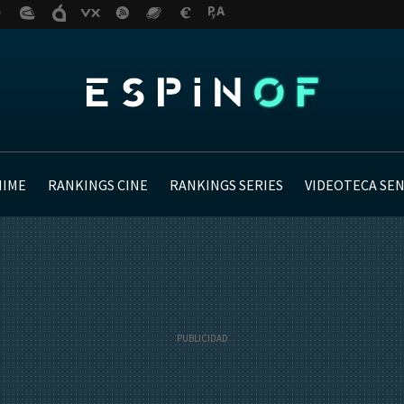
NIME
RANKINGS CINE
RANKINGS SERIES
VIDEOTECA SE