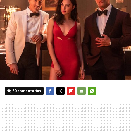
30 comentarios
FACEBOOK
TWITTER
FLIPBOARD
E-
WHATSAPP
MAIL