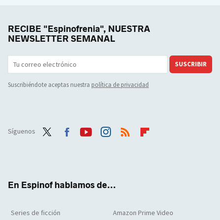
RECIBE "Espinofrenia", NUESTRA
NEWSLETTER SEMANAL
SUSCRIBIR
Suscribiéndote aceptas nuestra
política de privacidad
Síguenos
Twit
Face
Yout
Inst
RSS
Flip
ter
boo
ube
agra
boar
k
m
d
En Espinof hablamos de...
Series de ficción
Amazon Prime Video