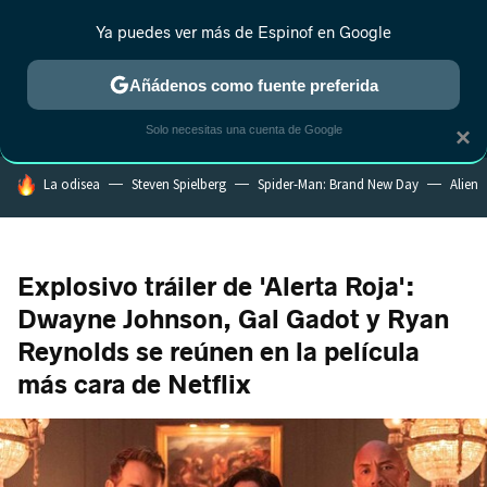
Ya puedes ver más de Espinof en Google
MENÚ
NUEVO
Añádenos como fuente preferida
CRÍTICA
ESTRENOS
REALITY
ANIME
RANKINGS CINE
RA
Solo necesitas una cuenta de Google
×
HOY SE HABLA DE
La odisea
Steven Spielberg
Spider-Man: Brand New Day
Alien
Explosivo tráiler de 'Alerta Roja':
Dwayne Johnson, Gal Gadot y Ryan
Reynolds se reúnen en la película
más cara de Netflix