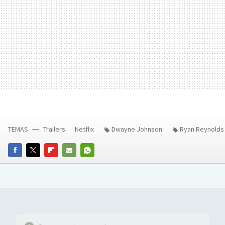
TEMAS
Trailers
Netflix
Dwayne Johnson
Ryan Reynolds
FACEBOOK
TWITTER
FLIPBOARD
E-
WHATSAPP
MAIL