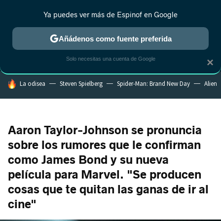
Ya puedes ver más de Espinof en Google
MENÚ
NUEVO
Añádenos como fuente preferida
CRÍTICA
ESTRENOS
REALITY
ANIME
RANKINGS CINE
RA
Solo necesitas una cuenta de Google
×
HOY SE HABLA DE
La odisea
Steven Spielberg
Spider-Man: Brand New Day
Alien
Aaron Taylor-Johnson se pronuncia
sobre los rumores que le confirman
como James Bond y su nueva
película para Marvel. "Se producen
cosas que te quitan las ganas de ir al
cine"