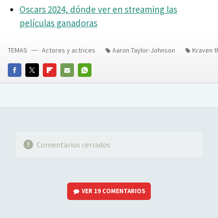
Oscars 2024, dónde ver en streaming las
películas ganadoras
TEMAS
Actores y actrices
Aaron Taylor-Johnson
Kraven t
FACEBOOK
TWITTER
FLIPBOARD
E-
WHATSAPP
MAIL
Comentarios cerrados
VER
19 COMENTARIOS