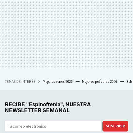
TEMAS DE INTERÉS
Mejores series 2026
Mejores películas 2026
Est
RECIBE "Espinofrenia", NUESTRA
NEWSLETTER SEMANAL
SUSCRIBIR