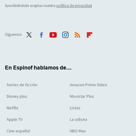
Suscribiéndote aceptas nuestra
política de privacidad
Síguenos
Twit
Face
Yout
Inst
RSS
Flip
ter
boo
ube
agra
boar
k
m
d
En Espinof hablamos de...
Series de ficción
Amazon Prime Video
Disney plus
Movistar Plus
Netflix
Listas
Apple TV
La odisea
Cine español
HBO Max