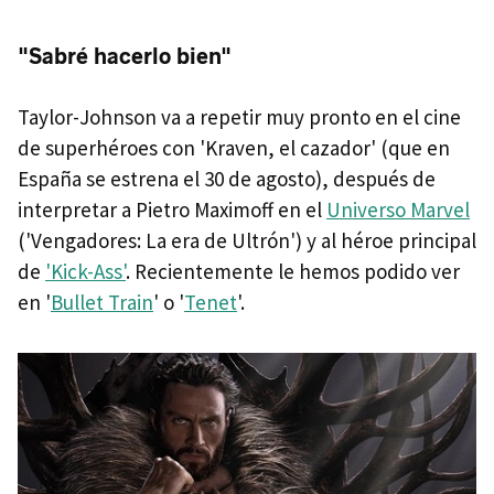
"Sabré hacerlo bien"
Taylor-Johnson va a repetir muy pronto en el cine
de superhéroes con 'Kraven, el cazador' (que en
España se estrena el 30 de agosto), después de
interpretar a Pietro Maximoff en el
Universo Marvel
('Vengadores: La era de Ultrón') y al héroe principal
de
'Kick-Ass'
. Recientemente le hemos podido ver
en '
Bullet Train
' o '
Tenet
'.