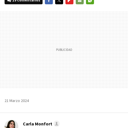
19 comentarios
FACEBOOK
TWITTER
FLIPBOARD
E-
WHATSAPP
MAIL
21 Marzo 2024
Carla Monfort