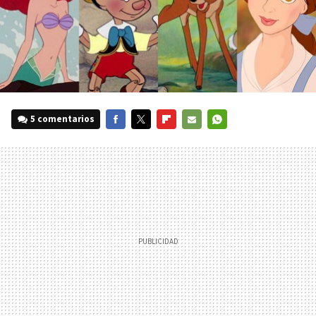
5 comentarios
FACEBOOK
TWITTER
FLIPBOARD
E-
WHATSAPP
MAIL