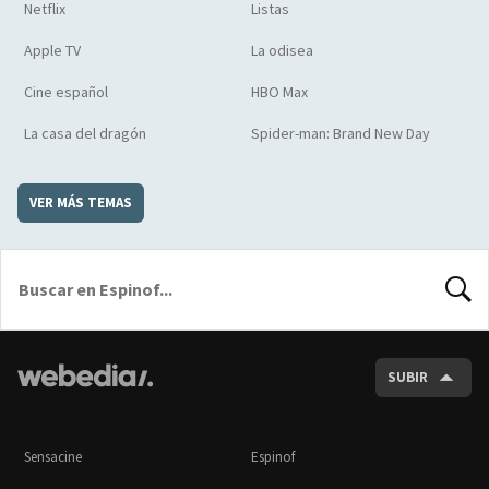
Netflix
Listas
Apple TV
La odisea
Cine español
HBO Max
La casa del dragón
Spider-man: Brand New Day
VER MÁS TEMAS
BUSCA
SUBIR
Sensacine
Espinof