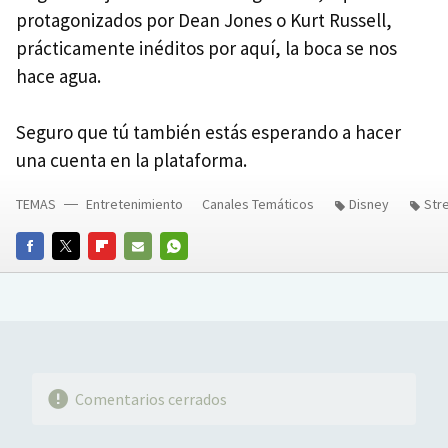
protagonizados por Dean Jones o Kurt Russell,
prácticamente inéditos por aquí, la boca se nos
hace agua.
Seguro que tú también estás esperando a hacer
una cuenta en la plataforma.
TEMAS
Entretenimiento
Canales Temáticos
Disney
Str
FACEBOOK
TWITTER
FLIPBOARD
E-
WHATSAPP
MAIL
Comentarios cerrados