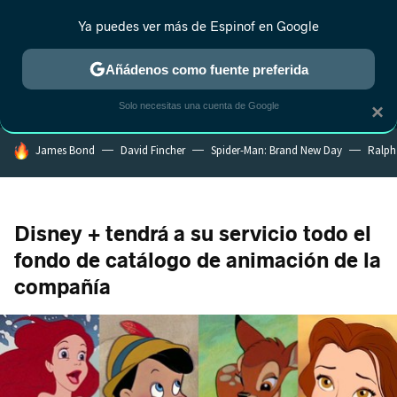
Ya puedes ver más de Espinof en Google
MENÚ
NUEVO
Añádenos como fuente preferida
CRÍTICA
ESTRENOS
REALITY
ANIME
RANKINGS CINE
RA
Solo necesitas una cuenta de Google
×
HOY SE HABLA DE
James Bond
David Fincher
Spider-Man: Brand New Day
Ralph
Disney + tendrá a su servicio todo el
fondo de catálogo de animación de la
compañía