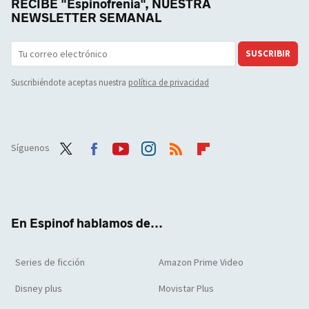
RECIBE "Espinofrenia", NUESTRA
NEWSLETTER SEMANAL
SUSCRIBIR
Suscribiéndote aceptas nuestra
política de privacidad
Síguenos
Twit
Face
Yout
Inst
RSS
Flip
ter
boo
ube
agra
boar
k
m
d
En Espinof hablamos de...
Series de ficción
Amazon Prime Video
Disney plus
Movistar Plus