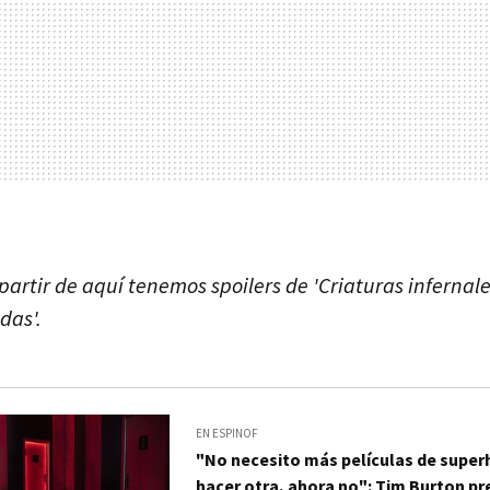
artir de aquí tenemos spoilers de 'Criaturas infernales
das'.
EN ESPINOF
"No necesito más películas de super
hacer otra, ahora no": Tim Burton pr