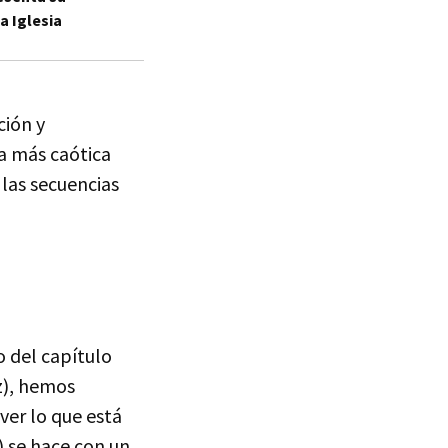
a Iglesia
ción y
a más caótica
las secuencias
 del capítulo
), hemos
ver lo que está
 se hace con un