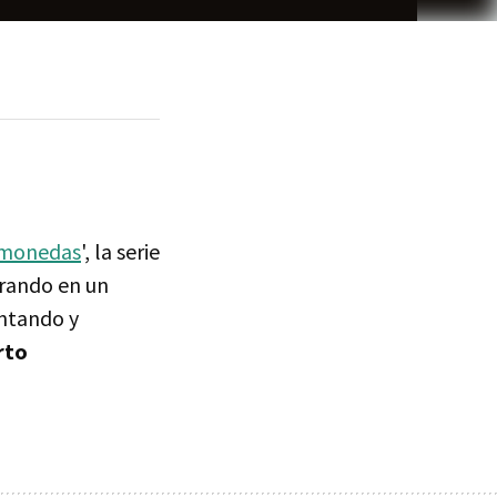
 monedas
', la serie
trando en un
untando y
rto