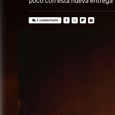
poco con esta nueva entrega
1 comentario
FACEBOOK
TWITTER
FLIPBOARD
E-
MAIL