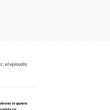
', el episodio
héroes ni quiero
esenta su