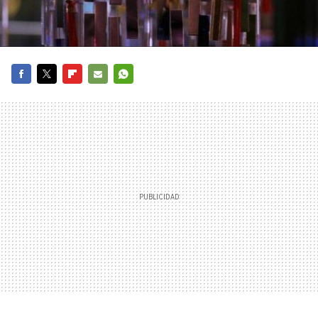
FACEBOOK
TWITTER
FLIPBOARD
E-
WHATSAPP
MAIL