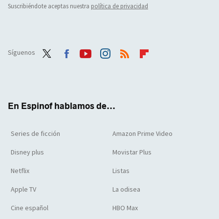
Suscribiéndote aceptas nuestra
política de privacidad
Síguenos
Twit
Face
Yout
Inst
RSS
Flip
ter
boo
ube
agra
boar
k
m
d
En Espinof hablamos de...
Series de ficción
Amazon Prime Video
Disney plus
Movistar Plus
Netflix
Listas
Apple TV
La odisea
Cine español
HBO Max