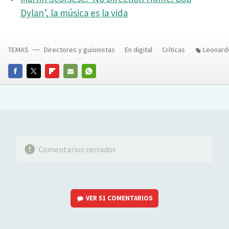
Dylan’, la música es la vida
TEMAS
Directores y guionistas
En digital
Críticas
Leonard
FACEBOOK
TWITTER
FLIPBOARD
E-
WHATSAPP
MAIL
Comentarios cerrados
VER
51 COMENTARIOS