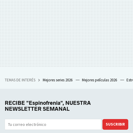
TEMAS DE INTERÉS
Mejores series 2026
Mejores películas 2026
Est
RECIBE "Espinofrenia", NUESTRA
NEWSLETTER SEMANAL
SUSCRIBIR