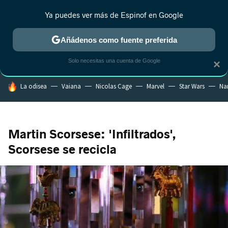
Ya puedes ver más de Espinof en Google
CRÍTICA
ESTRENOS
REALITY
ANIME
RANKINGS CINE
RA
Añádenos como fuente preferida
Solo necesitas una cuenta de Google
×
HOY SE HABLA DE
La odisea
Vaiana
Nicolas Cage
Marvel
Star Wars
Na
Martin Scorsese: 'Infiltrados',
Scorsese se recicla