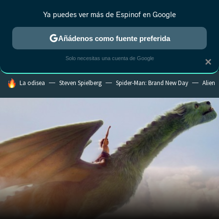
Ya puedes ver más de Espinof en Google
MENÚ
NUEVO
Añádenos como fuente preferida
CRÍTICA
ESTRENOS
REALITY
ANIME
RANKINGS CINE
RA
Solo necesitas una cuenta de Google
×
HOY SE HABLA DE
La odisea
Steven Spielberg
Spider-Man: Brand New Day
Alien