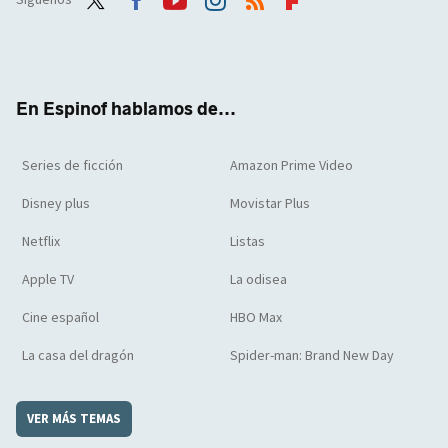
Twit
Face
Yout
Inst
RSS
Flip
ter
boo
ube
agra
boar
k
m
d
En Espinof hablamos de...
Series de ficción
Amazon Prime Video
Disney plus
Movistar Plus
Netflix
Listas
Apple TV
La odisea
Cine español
HBO Max
La casa del dragón
Spider-man: Brand New Day
VER MÁS TEMAS