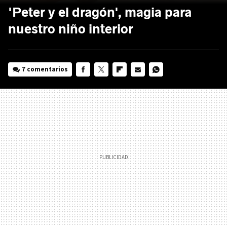
'Peter y el dragón', magia para
nuestro niño interior
7 comentarios
FACEBOOK
TWITTER
FLIPBOARD
E-
WHATSAPP
MAIL