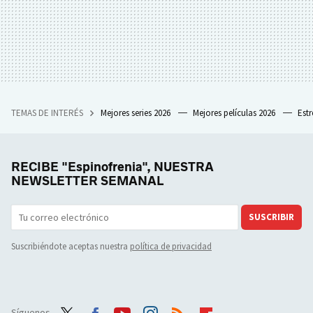
TEMAS DE INTERÉS
Mejores series 2026
Mejores películas 2026
Est
RECIBE "Espinofrenia", NUESTRA
NEWSLETTER SEMANAL
SUSCRIBIR
Suscribiéndote aceptas nuestra
política de privacidad
Síguenos