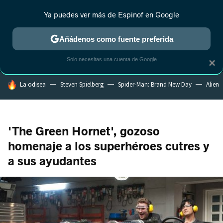
Ya puedes ver más de Espinof en Google
MENÚ
NUEVO
Añádenos como fuente preferida
CRÍTICA
ESTRENOS
REALITY
ANIME
RANKINGS CINE
RA
Solo necesitas una cuenta de Google
×
HOY SE HABLA DE
La odisea
Steven Spielberg
Spider-Man: Brand New Day
Alien
'The Green Hornet', gozoso
homenaje a los superhéroes cutres y
a sus ayudantes