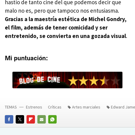
hastío de tanto cine del que podemos decir que
malo no es, pero que tampoco nos entusiasma.
Gracias a la maestría estética de Michel Gondry,
el film, además de tener comicidad y ser
entretenido, se convierta en una gozada visual
.
Mi puntuación:
TEMAS
Estrenos
Críticas
Artes marciales
Edward Jame
FACEBOOK
TWITTER
FLIPBOARD
E-
WHATSAPP