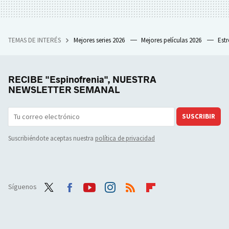
TEMAS DE INTERÉS
Mejores series 2026
Mejores películas 2026
Est
RECIBE "Espinofrenia", NUESTRA
NEWSLETTER SEMANAL
SUSCRIBIR
Suscribiéndote aceptas nuestra
política de privacidad
Síguenos
Twit
Face
Yout
Inst
RSS
Flip
ter
boo
ube
agra
boar