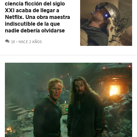
ciencia ficción del siglo
XXI acaba de llegar a
Netflix. Una obra maestra
indiscutible de la que
nadie debería olvidarse
COMENTARIOS
10
HACE 2 AÑOS