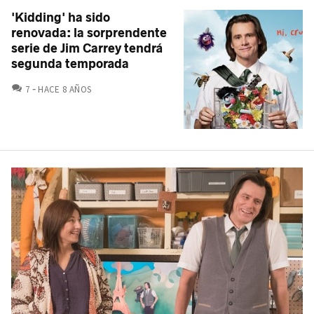
'Kidding' ha sido
renovada: la sorprendente
serie de Jim Carrey tendrá
segunda temporada
COMENTARIOS
7
HACE 8 AÑOS