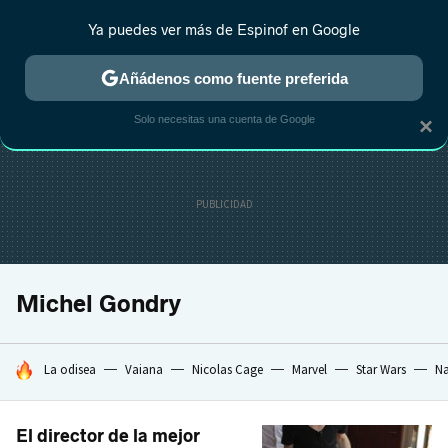
Ya puedes ver más de Espinof en Google
CRÍTICA
ESTRENOS
REALITY
ANIME
RANKINGS CINE
RA
Añádenos como fuente preferida
Solo necesitas una cuenta de Google
×
Michel Gondry
HOY SE HABLA DE
La odisea
Vaiana
Nicolas Cage
Marvel
Star Wars
Na
El director de la mejor