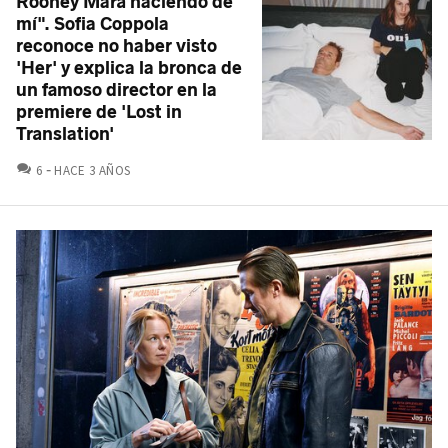
Rooney Mara haciendo de
mí". Sofia Coppola
reconoce no haber visto
'Her' y explica la bronca de
un famoso director en la
premiere de 'Lost in
Translation'
COMENTARIOS
6
HACE 3 AÑOS