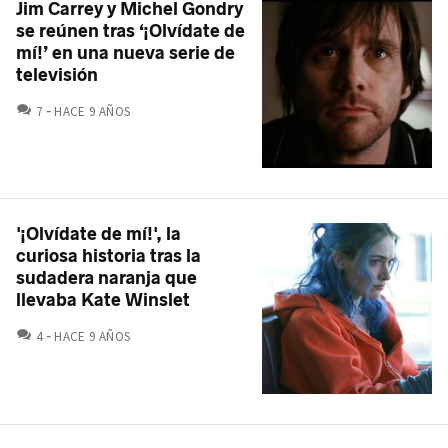
Jim Carrey y Michel Gondry
se reúnen tras ‘¡Olvídate de
mí!’ en una nueva serie de
televisión
COMENTARIOS
7
HACE 9 AÑOS
'¡Olvídate de mí!', la
curiosa historia tras la
sudadera naranja que
llevaba Kate Winslet
COMENTARIOS
4
HACE 9 AÑOS