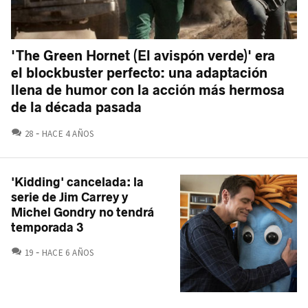
'The Green Hornet (El avispón verde)' era
el blockbuster perfecto: una adaptación
llena de humor con la acción más hermosa
de la década pasada
COMENTARIOS
28
HACE 4 AÑOS
'Kidding' cancelada: la
serie de Jim Carrey y
Michel Gondry no tendrá
temporada 3
COMENTARIOS
19
HACE 6 AÑOS