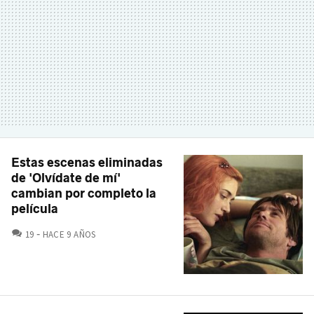
Estas escenas eliminadas
de 'Olvídate de mí'
cambian por completo la
película
COMENTARIOS
19
HACE 9 AÑOS