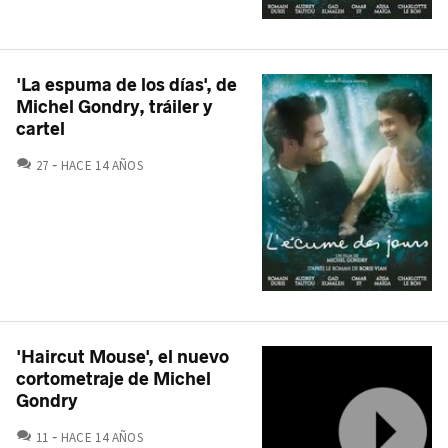
'La espuma de los días', de
Michel Gondry, tráiler y
cartel
COMENTARIOS
27
HACE 14 AÑOS
'Haircut Mouse', el nuevo
cortometraje de Michel
Gondry
COMENTARIOS
11
HACE 14 AÑOS