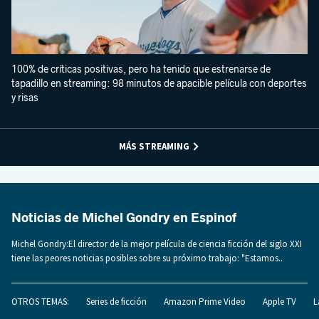
100% de críticas positivas, pero ha tenido que estrenarse de
tapadillo en streaming: 98 minutos de apacible película con deportes
y risas
MÁS STREAMING
Noticias de Michel Gondry en Espinof
Michel Gondry:El director de la mejor película de ciencia ficción del siglo XXI
tiene las peores noticias posibles sobre su próximo trabajo: "Estamos..
OTROS TEMAS:
Series de ficción
Amazon Prime Video
Apple TV
L