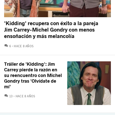
'Kidding' recupera con éxito a la pareja
Jim Carrey-Michel Gondry con menos
ensoñación y más melancolía
COMENTARIOS
6
HACE 8 AÑOS
Tráiler de 'Kidding': Jim
Carrey pierde la razón en
su reencuentro con Michel
Gondry tras 'Olvídate de
mí'
COMENTARIOS
13
HACE 8 AÑOS