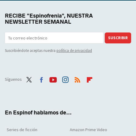
RECIBE "Espinofrenia", NUESTRA
NEWSLETTER SEMANAL
SUSCRIBIR
Suscribiéndote aceptas nuestra
política de privacidad
Síguenos
Twit
Face
Yout
Inst
RSS
Flip
ter
boo
ube
agra
boar
k
m
d
En Espinof hablamos de...
Series de ficción
Amazon Prime Video