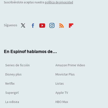
Suscribiéndote aceptas nuestra
política de privacidad
Síguenos
Twit
Face
Yout
Inst
RSS
Flip
ter
boo
ube
agra
boar
k
m
d
En Espinof hablamos de...
Series de ficción
Amazon Prime Video
Disney plus
Movistar Plus
Netflix
Listas
Supergirl
Apple TV
La odisea
HBO Max