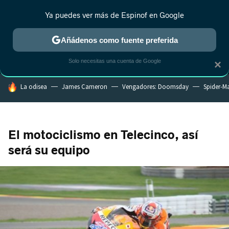
Ya puedes ver más de Espinof en Google
MENÚ
NUEVO
Añádenos como fuente preferida
CRÍTICA
ESTRENOS
REALITY
ANIME
RANKINGS CINE
RA
Solo necesitas una cuenta de Google
×
HOY SE HABLA DE
La odisea
James Cameron
Vengadores: Doomsday
Spider-M
El motociclismo en Telecinco, así
será su equipo