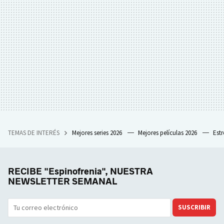
TEMAS DE INTERÉS
Mejores series 2026
Mejores películas 2026
Est
RECIBE "Espinofrenia", NUESTRA
NEWSLETTER SEMANAL
SUSCRIBIR