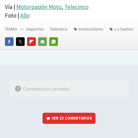
Vía |
Motorpasión Moto
,
Telecinco
Foto |
Albi
TEMAS
Deportes
Telecinco
motociclismo
J.J Santos
FACEBOOK
TWITTER
FLIPBOARD
E-
WHATSAPP
MAIL
Comentarios cerrados
VER
23 COMENTARIOS