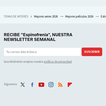
TEMAS DE INTERÉS
Mejores series 2026
Mejores películas 2026
Est
RECIBE "Espinofrenia", NUESTRA
NEWSLETTER SEMANAL
SUSCRIBIR
Suscribiéndote aceptas nuestra
política de privacidad
Síguenos
Twit
Face
Yout
Inst
RSS
Flip
ter
boo
ube
agra
boar