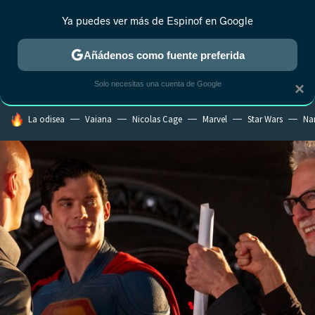
Ya puedes ver más de Espinof en Google
CRÍTICA
ESTRENOS
REALITY
ANIME
RANKINGS CINE
RA
Añádenos como fuente preferida
Solo necesitas una cuenta de Google
×
HOY SE HABLA DE
La odisea
Vaiana
Nicolas Cage
Marvel
Star Wars
Na