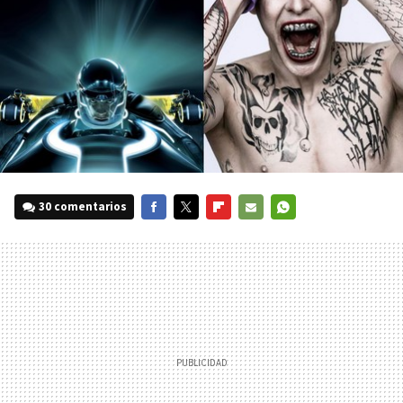
30 comentarios
FACEBOOK
TWITTER
FLIPBOARD
E-
WHATSAPP
MAIL