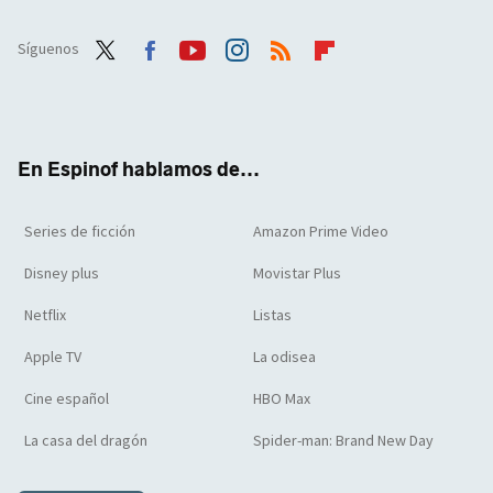
Síguenos
Twit
Face
Yout
Inst
RSS
Flip
ter
boo
ube
agra
boar
k
m
d
En Espinof hablamos de...
Series de ficción
Amazon Prime Video
Disney plus
Movistar Plus
Netflix
Listas
Apple TV
La odisea
Cine español
HBO Max
La casa del dragón
Spider-man: Brand New Day