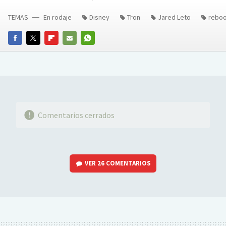
TEMAS
En rodaje
Disney
Tron
Jared Leto
reboo
FACEBOOK
TWITTER
FLIPBOARD
E-
WHATSAPP
MAIL
Comentarios cerrados
VER
26 COMENTARIOS