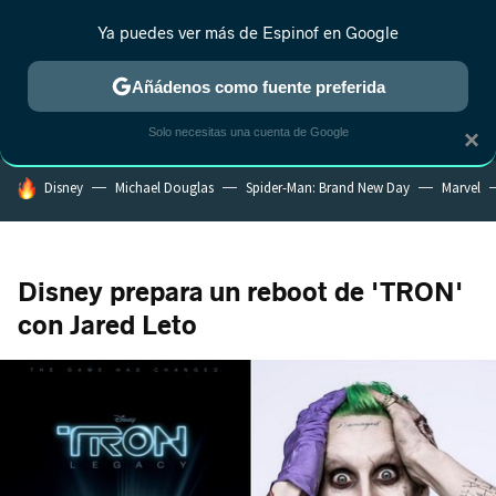
Ya puedes ver más de Espinof en Google
MENÚ
NUEVO
Añádenos como fuente preferida
CRÍTICA
ESTRENOS
REALITY
ANIME
RANKINGS CINE
RA
Solo necesitas una cuenta de Google
×
HOY SE HABLA DE
Disney
Michael Douglas
Spider-Man: Brand New Day
Marvel
Disney prepara un reboot de 'TRON'
con Jared Leto