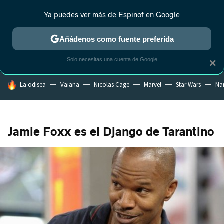
Ya puedes ver más de Espinof en Google
CRÍTICA
ESTRENOS
REALITY
ANIME
RANKINGS CINE
RA
Añádenos como fuente preferida
Solo necesitas una cuenta de Google
×
HOY SE HABLA DE
La odisea
Vaiana
Nicolas Cage
Marvel
Star Wars
Na
Jamie Foxx es el Django de Tarantino