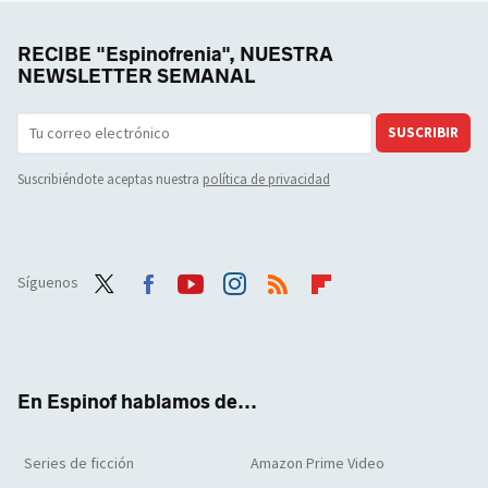
RECIBE "Espinofrenia", NUESTRA
NEWSLETTER SEMANAL
SUSCRIBIR
Suscribiéndote aceptas nuestra
política de privacidad
Síguenos
Twit
Face
Yout
Inst
RSS
Flip
ter
boo
ube
agra
boar
k
m
d
En Espinof hablamos de...
Series de ficción
Amazon Prime Video