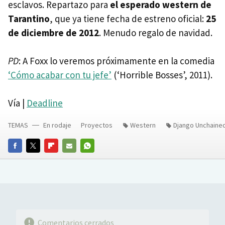
esclavos. Repartazo para
el esperado western de
Tarantino
, que ya tiene fecha de estreno oficial:
25
de diciembre de 2012
. Menudo regalo de navidad.
PD
: A Foxx lo veremos próximamente en la comedia
‘Cómo acabar con tu jefe’
(‘Horrible Bosses’, 2011).
Vía |
Deadline
TEMAS
En rodaje
Proyectos
Western
Django Unchaine
FACEBOOK
TWITTER
FLIPBOARD
E-
WHATSAPP
MAIL
Comentarios cerrados