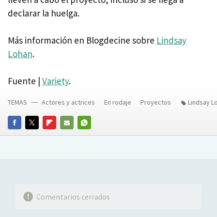
declarar la huelga.
Más información en Blogdecine sobre
Lindsay
Lohan
.
Fuente |
Variety
.
TEMAS
Actores y actrices
En rodaje
Proyectos
Lindsay L
FACEBOOK
TWITTER
FLIPBOARD
E-
WHATSAPP
MAIL
Comentarios cerrados