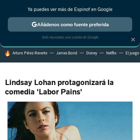
Ya puedes ver más de Espinof en Google
MENÚ
NUEVO
Añádenos como fuente preferida
CRÍTICA
ESTRENOS
REALITY
ANIME
RANKINGS CINE
RA
Solo necesitas una cuenta de Google
×
HOY SE HABLA DE
Arturo Pérez-Reverte
James Bond
Disney
Netflix
El juego
Lindsay Lohan protagonizará la
comedia 'Labor Pains'