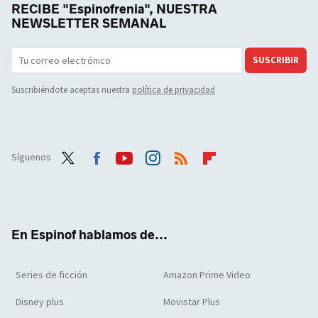
RECIBE "Espinofrenia", NUESTRA
NEWSLETTER SEMANAL
SUSCRIBIR
Suscribiéndote aceptas nuestra
política de privacidad
Síguenos
Twit
Face
Yout
Inst
RSS
Flip
ter
boo
ube
agra
boar
k
m
d
En Espinof hablamos de...
Series de ficción
Amazon Prime Video
Disney plus
Movistar Plus