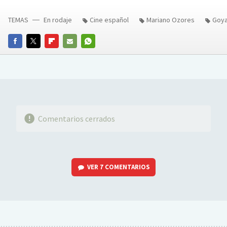
TEMAS
En rodaje
Cine español
Mariano Ozores
Goya
FACEBOOK
TWITTER
FLIPBOARD
E-
WHATSAPP
MAIL
Comentarios cerrados
VER
7 COMENTARIOS