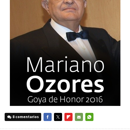
8 comentarios
FACEBOOK
TWITTER
FLIPBOARD
E-
WHATSAPP