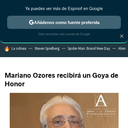
Ya puedes ver más de Espinof en Google
MENÚ
NUEVO
Añádenos como fuente preferida
CRÍTICA
ESTRENOS
REALITY
ANIME
RANKINGS CINE
RA
Solo necesitas una cuenta de Google
×
HOY SE HABLA DE
La odisea
Steven Spielberg
Spider-Man: Brand New Day
Alien
Mariano Ozores recibirá un Goya de
Honor