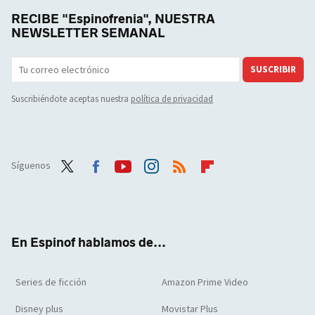
RECIBE "Espinofrenia", NUESTRA
NEWSLETTER SEMANAL
SUSCRIBIR
Suscribiéndote aceptas nuestra
política de privacidad
Síguenos
Twit
Face
Yout
Inst
RSS
Flip
ter
boo
ube
agra
boar
k
m
d
En Espinof hablamos de...
Series de ficción
Amazon Prime Video
Disney plus
Movistar Plus