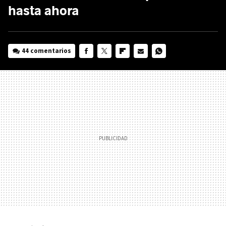
hasta ahora
44 comentarios
FACEBOOK
TWITTER
FLIPBOARD
E-
WHATSAPP
MAIL