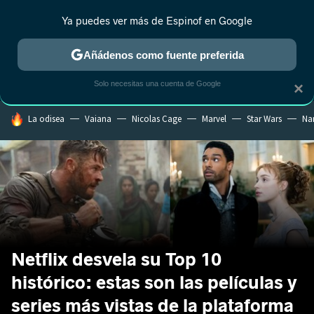
Ya puedes ver más de Espinof en Google
CRÍTICA
ESTRENOS
REALITY
ANIME
RANKINGS CINE
RA
Añádenos como fuente preferida
Solo necesitas una cuenta de Google
×
HOY SE HABLA DE
La odisea
Vaiana
Nicolas Cage
Marvel
Star Wars
Na
Netflix desvela su Top 10
histórico: estas son las películas y
series más vistas de la plataforma