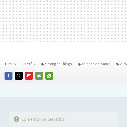
TEMAS
Netflix
Stranger Things
La casa de papel
A c
FACEBOOK
TWITTER
FLIPBOARD
E-
WHATSAPP
MAIL
Comentarios cerrados