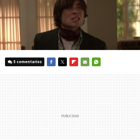
5 comentarios
FACEBOOK
TWITTER
FLIPBOARD
E-
WHATSAPP
MAIL