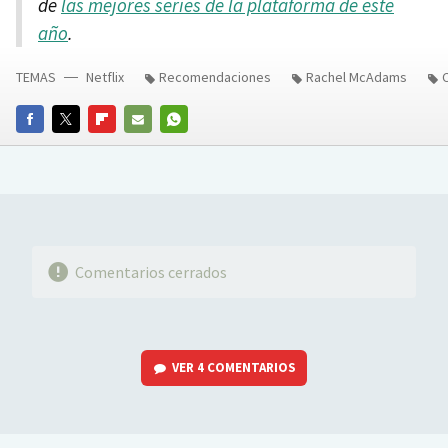
de
las mejores series de la plataforma de este
año
.
TEMAS
Netflix
Recomendaciones
Rachel McAdams
C
FACEBOOK
TWITTER
FLIPBOARD
E-
WHATSAPP
MAIL
Comentarios cerrados
VER
4 COMENTARIOS