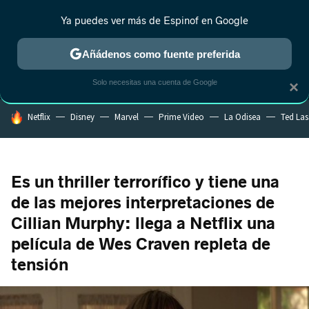
Ya puedes ver más de Espinof en Google
MENÚ
NUEVO
Añádenos como fuente preferida
CRÍTICA
ESTRENOS
REALITY
ANIME
RANKINGS CINE
RA
Solo necesitas una cuenta de Google
×
HOY SE HABLA DE
Netflix
Disney
Marvel
Prime Video
La Odisea
Ted La
Es un thriller terrorífico y tiene una
de las mejores interpretaciones de
Cillian Murphy: llega a Netflix una
película de Wes Craven repleta de
tensión