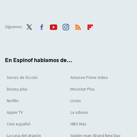
Síguenos
Twit
Face
Yout
Inst
RSS
Flip
ter
boo
ube
agra
boar
k
m
d
En Espinof hablamos de...
Series de ficción
Amazon Prime Video
Disney plus
Movistar Plus
Netflix
Listas
Apple TV
La odisea
Cine español
HBO Max
La casa del dragón
Spider-man: Brand New Day