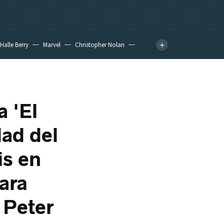
Halle Berry
Marvel
Christopher Nolan
a 'El
dad del
is en
ara
 Peter