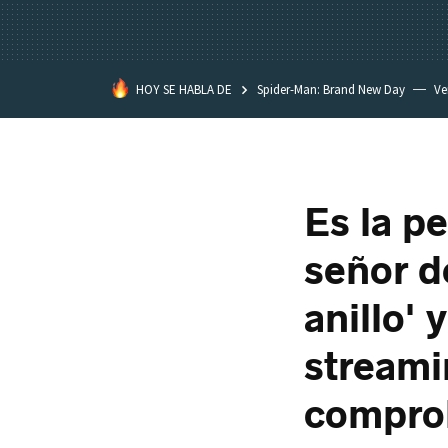
HOY SE HABLA DE
Spider-Man: Brand New Day
Ve
Black Lagoon
David Lynch
Es la pe
señor d
anillo' 
streami
comprob