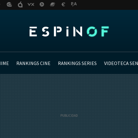
NIME
RANKINGS CINE
RANKINGS SERIES
VIDEOTECA SE