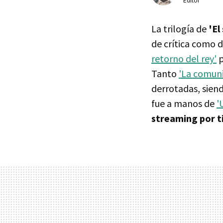
Editor
La trilogía de
'El
de crítica como 
retorno del rey'
p
Tanto
'La comuni
derrotadas, sien
fue a manos de
'
streaming por t