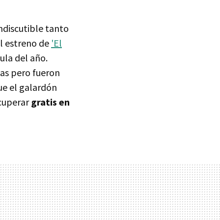
indiscutible tanto
el estreno de
'El
ula del año.
as pero fueron
ue el galardón
ecuperar
gratis en