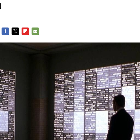
n
FACEBOOK
TWITTER
FLIPBOARD
E-
MAIL