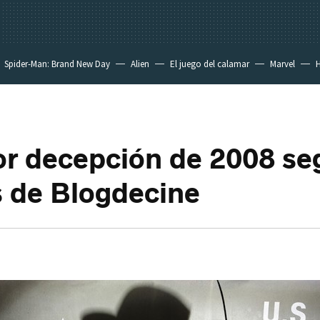
Spider-Man: Brand New Day
Alien
El juego del calamar
Marvel
H
r decepción de 2008 se
s de Blogdecine