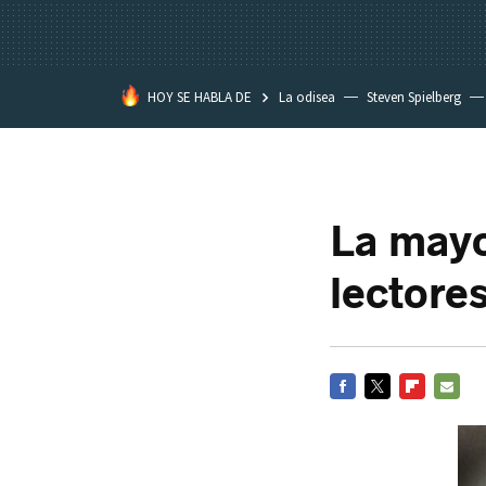
HOY SE HABLA DE
La odisea
Steven Spielberg
Star Wars
La mayo
lectore
FACEBOOK
TWITTER
FLIPBOARD
E-
MAIL