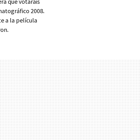
ra que votarais
matográfico 2008.
 a la película
ron.