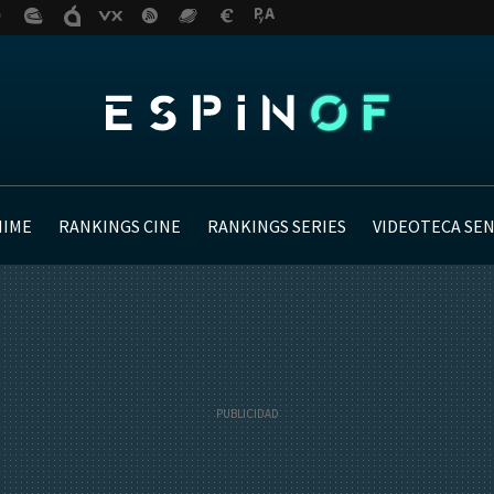
NIME
RANKINGS CINE
RANKINGS SERIES
VIDEOTECA SE