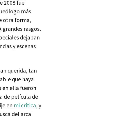
e 2008 fue
rqueólogo más
e otra forma,
 A grandes rasgos,
speciales dejaban
ncias y escenas
tan querida, tan
nable que haya
 en ella fueron
na de película de
ije en
mi crítica
, y
usca del arca