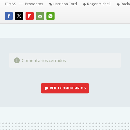
TEMAS
Proyectos
Harrison Ford
Roger Michell
Rach
FACEBOOK
TWITTER
FLIPBOARD
E-
WHATSAPP
MAIL
Comentarios cerrados
VER
3 COMENTARIOS