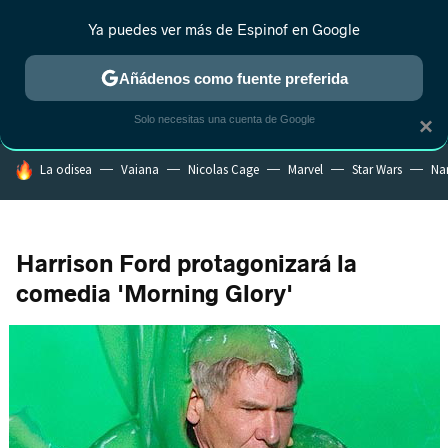
Ya puedes ver más de Espinof en Google
CRÍTICA
ESTRENOS
REALITY
ANIME
RANKINGS CINE
RA
Añádenos como fuente preferida
Solo necesitas una cuenta de Google
×
HOY SE HABLA DE
La odisea
Vaiana
Nicolas Cage
Marvel
Star Wars
Na
Harrison Ford protagonizará la
comedia 'Morning Glory'