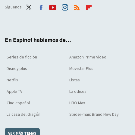
Síguenos
Twit
Face
Yout
Inst
RSS
Flip
ter
boo
ube
agra
boar
k
m
d
En Espinof hablamos de...
Series de ficción
Amazon Prime Video
Disney plus
Movistar Plus
Netflix
Listas
Apple TV
La odisea
Cine español
HBO Max
La casa del dragón
Spider-man: Brand New Day
VER MÁS TEMAS