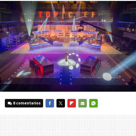
8 comentarios
FACEBOOK
TWITTER
FLIPBOARD
E-
WHATSAPP
MAIL