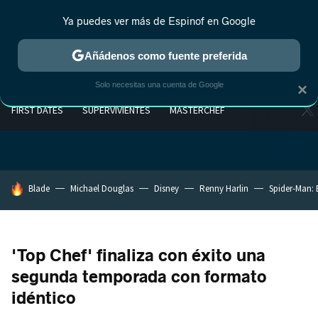
Ya puedes ver más de Espinof en Google
Añádenos como fuente preferida
Solo necesitas una cuenta de Google
×
FIRST DATES
SUPERVIVIENTES
MASTERCHEF
HOY SE HABLA DE
Blade
Michael Douglas
Disney
Renny Harlin
Spider-Man:
'Top Chef' finaliza con éxito una
segunda temporada con formato
idéntico