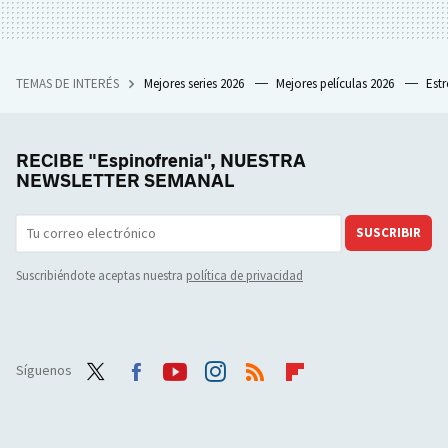
TEMAS DE INTERÉS
Mejores series 2026
Mejores películas 2026
Est
RECIBE "Espinofrenia", NUESTRA
NEWSLETTER SEMANAL
SUSCRIBIR
Suscribiéndote aceptas nuestra
política de privacidad
Síguenos
Twit
Face
Yout
Inst
RSS
Flip
ter
boo
ube
agra
boar