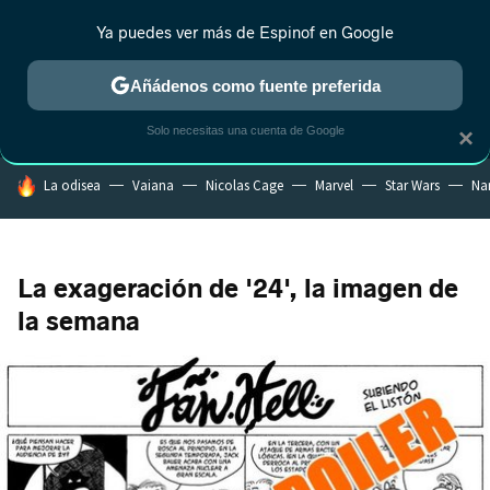
Ya puedes ver más de Espinof en Google
MENÚ
NUEVO
Añádenos como fuente preferida
CRÍTICA
ESTRENOS
REALITY
ANIME
RANKINGS CINE
RA
Solo necesitas una cuenta de Google
×
HOY SE HABLA DE
La odisea
Vaiana
Nicolas Cage
Marvel
Star Wars
Na
La exageración de '24', la imagen de
la semana