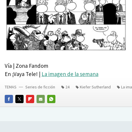
Vía | Zona Fandom
En ¡Vaya Tele! |
La imagen de la semana
TEMAS
Series de ficción
24
Kiefer Sutherland
La im
FACEBOOK
TWITTER
FLIPBOARD
E-
WHATSAPP
MAIL