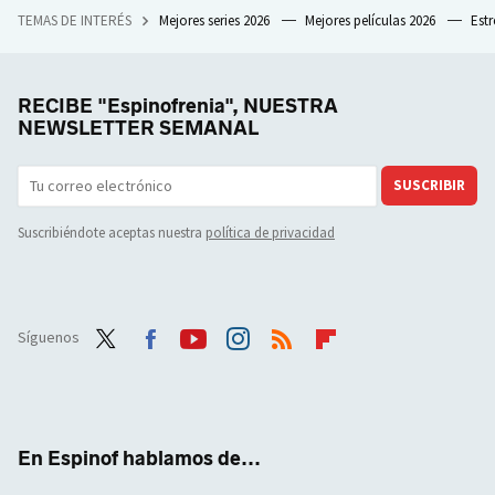
TEMAS DE INTERÉS
Mejores series 2026
Mejores películas 2026
Est
RECIBE "Espinofrenia", NUESTRA
NEWSLETTER SEMANAL
SUSCRIBIR
Suscribiéndote aceptas nuestra
política de privacidad
Síguenos
Twit
Face
Yout
Inst
RSS
Flip
ter
boo
ube
agra
boar
k
m
d
En Espinof hablamos de...