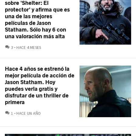
sobre 'Shelter: El
protector' y afirma que es
una de las mejores
películas de Jason
Statham. Sólo hay 6 con
una valoración más alta
COMENTARIOS
3
HACE 4 MESES
Hace 4 años se estrenó la
mejor película de acción de
Jason Statham. Hoy
puedes verla gratis y
disfrutar de un thriller de
primera
COMENTARIOS
1
HACE UN AÑO