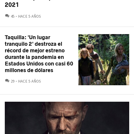
2021
COMENTARIOS
45
HACE 5 AÑOS
Taquilla: 'Un lugar
tranquilo 2' destroza el
récord de mejor estreno
durante la pandemia en
Estados Unidos con casi 60
millones de dólares
COMENTARIOS
29
HACE 5 AÑOS