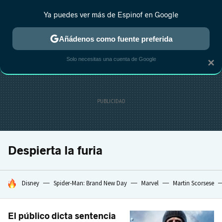
Ya puedes ver más de Espinof en Google
CRÍTICA
ESTRENOS
REALITY
ANIME
RANKINGS CINE
RA
Añádenos como fuente preferida
Solo necesitas una cuenta de Google
×
Despierta la furia
HOY SE HABLA DE
Disney
Spider-Man: Brand New Day
Marvel
Martin Scorsese
El público dicta sentencia