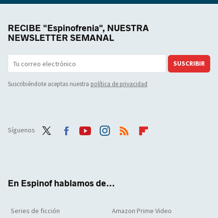
RECIBE "Espinofrenia", NUESTRA
NEWSLETTER SEMANAL
SUSCRIBIR
Suscribiéndote aceptas nuestra
política de privacidad
Síguenos
Twit
Face
Yout
Inst
RSS
Flip
ter
boo
ube
agra
boar
k
m
d
En Espinof hablamos de...
Series de ficción
Amazon Prime Video