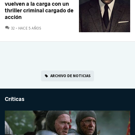
vuelven a la carga con un
thriller criminal cargado de
acción
COMENTARIOS
32
HACE 5 AÑOS
ARCHIVO DE NOTICIAS
Críticas