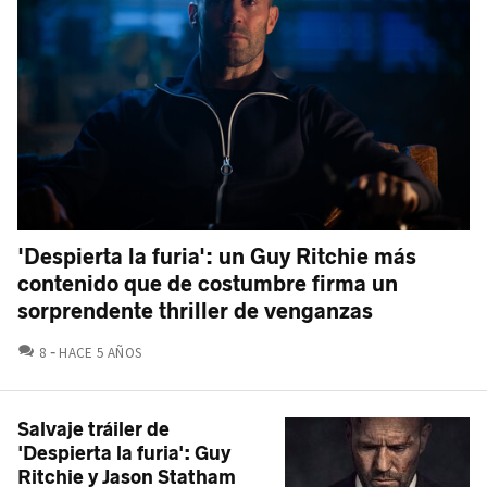
'Despierta la furia': un Guy Ritchie más
contenido que de costumbre firma un
sorprendente thriller de venganzas
COMENTARIOS
8
HACE 5 AÑOS
Salvaje tráiler de
'Despierta la furia': Guy
Ritchie y Jason Statham