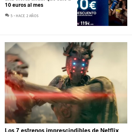
10 euros al mes
COMENTARIOS
5
HACE 2 AÑOS
Los 7 estrenos imprescindibles de Netflix