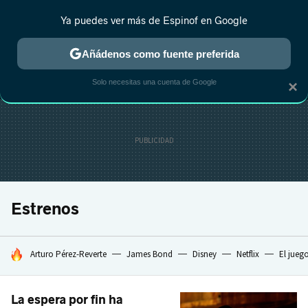
Ya puedes ver más de Espinof en Google
MENÚ
NUEVO
Añádenos como fuente preferida
CRÍTICA
ESTRENOS
REALITY
ANIME
RANKINGS CINE
RA
Solo necesitas una cuenta de Google
×
Estrenos
HOY SE HABLA DE
Arturo Pérez-Reverte
James Bond
Disney
Netflix
El jueg
La espera por fin ha