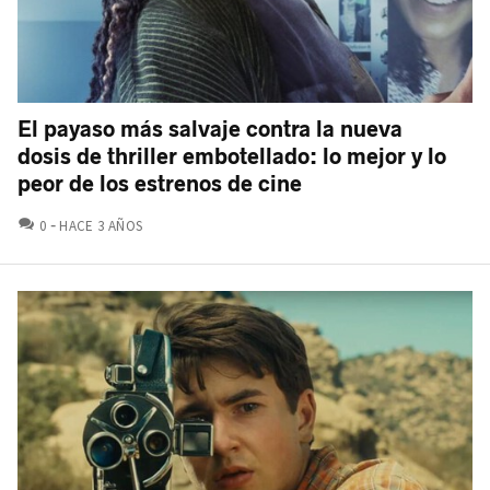
El payaso más salvaje contra la nueva
dosis de thriller embotellado: lo mejor y lo
peor de los estrenos de cine
COMENTARIOS
0
HACE 3 AÑOS