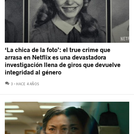
‘La chica de la foto’: el true crime que
arrasa en Netflix es una devastadora
investigación llena de giros que devuelve
integridad al género
COMENTARIOS
3
HACE 4 AÑOS