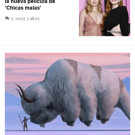
la nueva película de
'Chicas malas'
COMENTARIOS
3
HACE 2 AÑOS