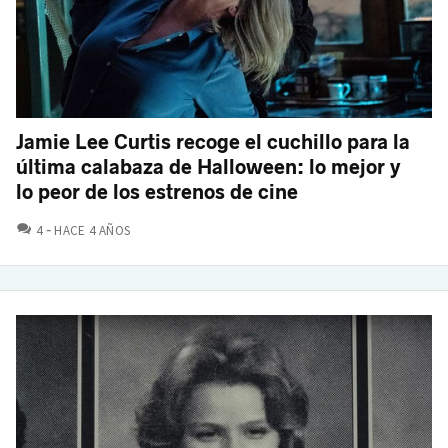
Jamie Lee Curtis recoge el cuchillo para la
última calabaza de Halloween: lo mejor y
lo peor de los estrenos de cine
COMENTARIOS
4
HACE 4 AÑOS