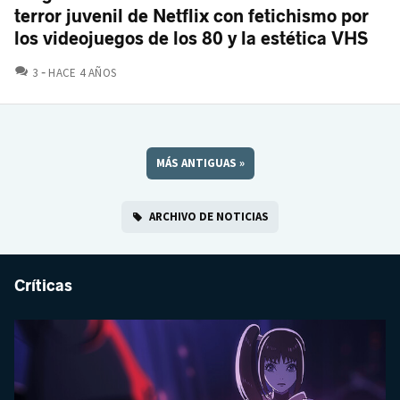
terror juvenil de Netflix con fetichismo por
los videojuegos de los 80 y la estética VHS
COMENTARIOS
3
HACE 4 AÑOS
MÁS ANTIGUAS
»
ARCHIVO DE NOTICIAS
Críticas