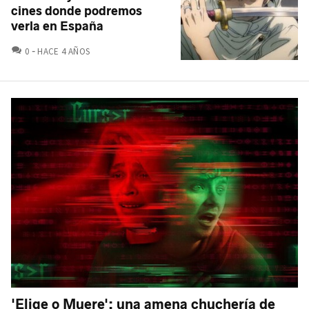
cines donde podremos
verla en España
COMENTARIOS
0
HACE 4 AÑOS
'Elige o Muere': una amena chuchería de