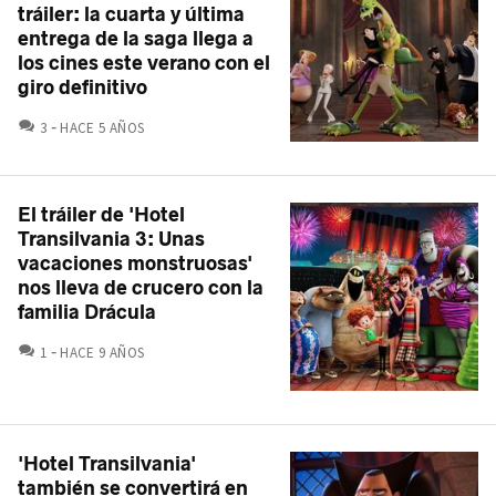
tráiler: la cuarta y última
entrega de la saga llega a
los cines este verano con el
giro definitivo
COMENTARIOS
3
HACE 5 AÑOS
El tráiler de 'Hotel
Transilvania 3: Unas
vacaciones monstruosas'
nos lleva de crucero con la
familia Drácula
COMENTARIOS
1
HACE 9 AÑOS
'Hotel Transilvania'
también se convertirá en