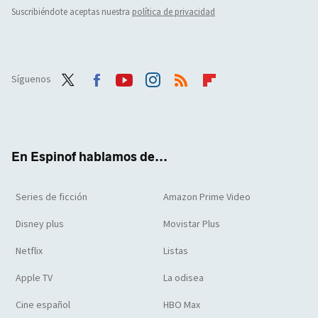
Suscribiéndote aceptas nuestra
política de privacidad
Síguenos
Twit
Face
Yout
Inst
RSS
Flip
ter
boo
ube
agra
boar
k
m
d
En Espinof hablamos de...
Series de ficción
Amazon Prime Video
Disney plus
Movistar Plus
Netflix
Listas
Apple TV
La odisea
Cine español
HBO Max