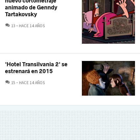
nuevo cortometraje
animado de Genndy
Tartakovsky
COMENTARIOS
13
HACE 14 AÑOS
'Hotel Transilvania 2' se
estrenará en 2015
COMENTARIOS
15
HACE 14 AÑOS