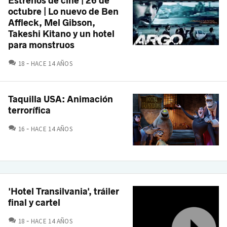
Estrenos de cine | 26 de
octubre | Lo nuevo de Ben
Affleck, Mel Gibson,
Takeshi Kitano y un hotel
para monstruos
COMENTARIOS
18
HACE 14 AÑOS
Taquilla USA: Animación
terrorífica
COMENTARIOS
16
HACE 14 AÑOS
'Hotel Transilvania', tráiler
final y cartel
COMENTARIOS
18
HACE 14 AÑOS