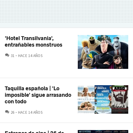
'Hotel Transilvania',
entrañables monstruos
COMENTARIOS
31
HACE 14 AÑOS
Taquilla española | 'Lo
imposible' sigue arrasando
con todo
COMENTARIOS
26
HACE 14 AÑOS