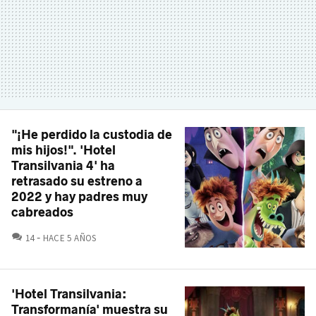
"¡He perdido la custodia de
mis hijos!". 'Hotel
Transilvania 4' ha
retrasado su estreno a
2022 y hay padres muy
cabreados
COMENTARIOS
14
HACE 5 AÑOS
'Hotel Transilvania:
Transformanía' muestra su