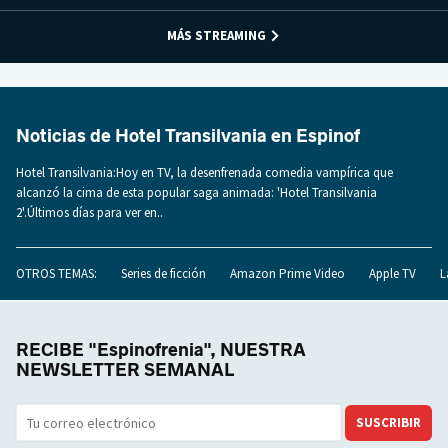
MÁS STREAMING
Noticias de Hotel Transilvania en Espinof
Hotel Transilvania:Hoy en TV, la desenfrenada comedia vampírica que
alcanzó la cima de esta popular saga animada: 'Hotel Transilvania
2'.Últimos días para ver en..
OTROS TEMAS:
Series de ficción
Amazon Prime Video
Apple TV
L
RECIBE "Espinofrenia", NUESTRA
NEWSLETTER SEMANAL
SUSCRIBIR