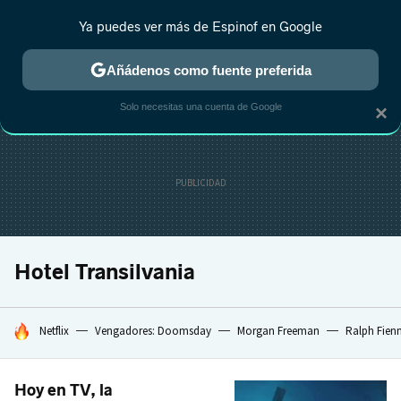
Ya puedes ver más de Espinof en Google
CRÍTICA
ESTRENOS
REALITY
ANIME
RANKINGS CINE
RA
Añádenos como fuente preferida
Solo necesitas una cuenta de Google
×
Hotel Transilvania
HOY SE HABLA DE
Netflix
Vengadores: Doomsday
Morgan Freeman
Ralph Fien
Hoy en TV, la