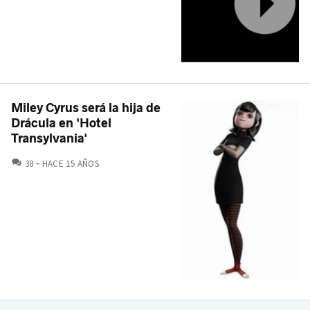
Miley Cyrus será la hija de
Drácula en 'Hotel
Transylvania'
COMENTARIOS
38
HACE 15 AÑOS