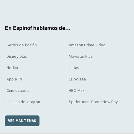
Twit
Face
Yout
Inst
RSS
Flip
ter
boo
ube
agra
boar
k
m
d
En Espinof hablamos de...
Series de ficción
Amazon Prime Video
Disney plus
Movistar Plus
Netflix
Listas
Apple TV
La odisea
Cine español
HBO Max
La casa del dragón
Spider-man: Brand New Day
VER MÁS TEMAS