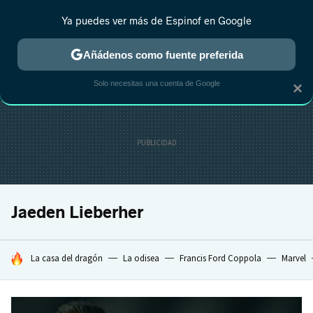
Ya puedes ver más de Espinof en Google
CRÍTICA
ESTRENOS
REALITY
ANIME
RANKINGS CINE
RA
Añádenos como fuente preferida
Solo necesitas una cuenta de Google
×
Jaeden Lieberher
HOY SE HABLA DE
La casa del dragón
La odisea
Francis Ford Coppola
Marvel