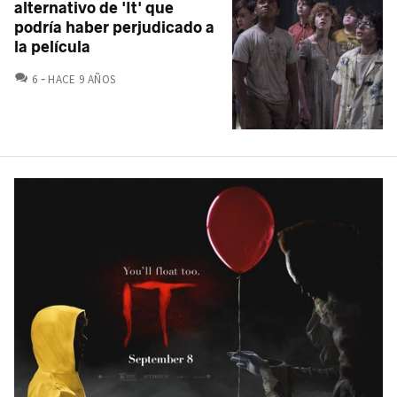
alternativo de 'It' que
podría haber perjudicado a
la película
COMENTARIOS
6
HACE 9 AÑOS