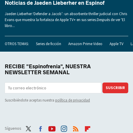
Noticias de Jaeden Lieberher en Espinof
Jaeden Lieberher:‘Defender a Jacob’: un absorbente thriller judicial con Chris
Evans que muestra la fortaleza de Apple TV+ en sus series.Después de ver 'El
libro...
OTROS TEMAS:
Series de ficción
Amazon Prime Video
Apple TV
L
RECIBE "Espinofrenia", NUESTRA
NEWSLETTER SEMANAL
SUSCRIBIR
Suscribiéndote aceptas nuestra
política de privacidad
Síguenos