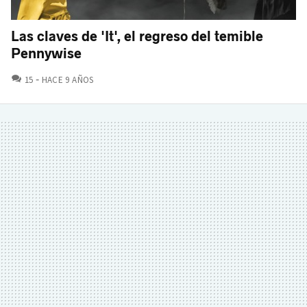
Las claves de 'It', el regreso del temible
Pennywise
COMENTARIOS
15
HACE 9 AÑOS