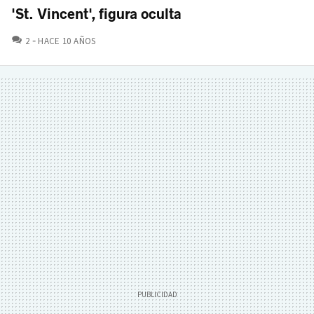
'St. Vincent', figura oculta
COMENTARIOS
2
HACE 10 AÑOS