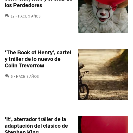
los Perdedores
COMENTARIOS
17
HACE 9 AÑOS
'The Book of Henry', cartel
y tráiler de lo nuevo de
Colin Trevorrow
COMENTARIOS
6
HACE 9 AÑOS
'It', aterrador tráiler de la
adaptación del clásico de
Stephen King