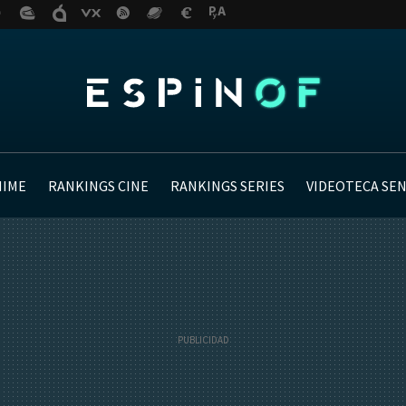
NIME
RANKINGS CINE
RANKINGS SERIES
VIDEOTECA SE