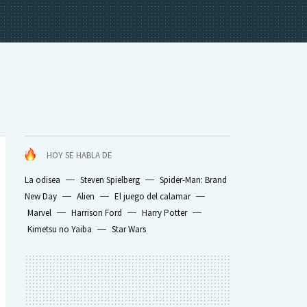
HOY SE HABLA DE
La odisea
Steven Spielberg
Spider-Man: Brand
New Day
Alien
El juego del calamar
Marvel
Harrison Ford
Harry Potter
Kimetsu no Yaiba
Star Wars