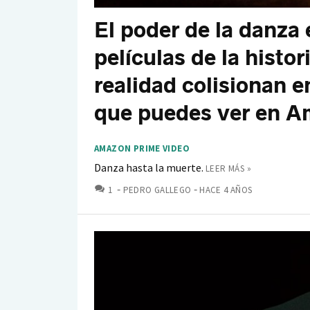
El poder de la danza 
películas de la histor
realidad colisionan 
que puedes ver en A
AMAZON PRIME VIDEO
Danza hasta la muerte.
LEER MÁS »
COMENTARIOS
1
PEDRO GALLEGO
HACE 4 AÑOS