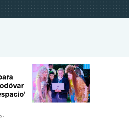
para
modóvar
espacio'
S »