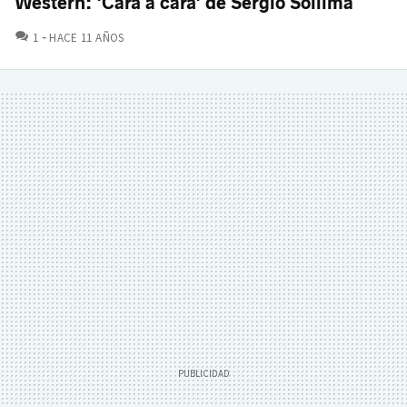
Western: 'Cara a cara' de Sergio Sollima
COMENTARIOS
1
HACE 11 AÑOS