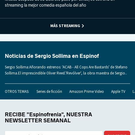
streaming la mejor comedia española del año
MÁS STREAMING
Noticias de Sergio Sollima en Espinof
Sergio Sollima:Añorando estrenos: 'ACAB - All Cops Are Bastards' de Stefano
Sollima.El imprescindible Oliver Reed.'Revólver', la obra maestra de Sergio..
OTROS TEMAS:
Series de ficción
Amazon Prime Video
Apple TV
L
RECIBE "Espinofrenia", NUESTRA
NEWSLETTER SEMANAL