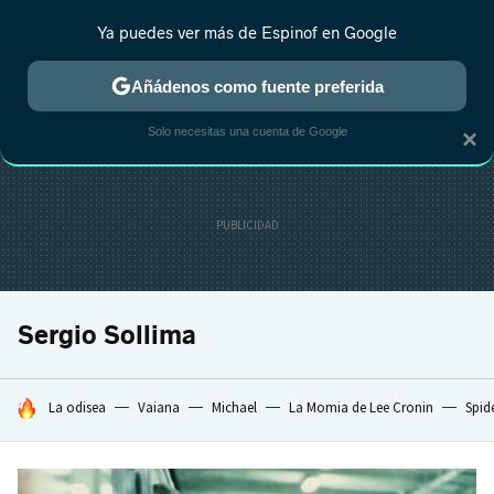
Ya puedes ver más de Espinof en Google
CRÍTICA
ESTRENOS
REALITY
ANIME
RANKINGS CINE
RA
Añádenos como fuente preferida
Solo necesitas una cuenta de Google
×
Sergio Sollima
HOY SE HABLA DE
La odisea
Vaiana
Michael
La Momia de Lee Cronin
Spid