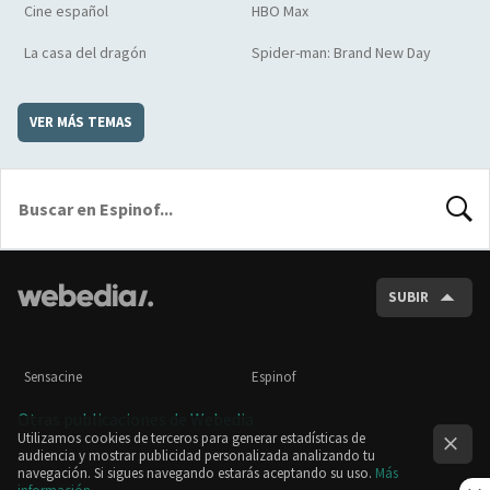
Cine español
HBO Max
La casa del dragón
Spider-man: Brand New Day
VER MÁS TEMAS
BUSCA
SUBIR
Sensacine
Espinof
Otras publicaciones de Webedia
Utilizamos cookies de terceros para generar estadísticas de
audiencia y mostrar publicidad personalizada analizando tu
navegación. Si sigues navegando estarás aceptando su uso.
Más