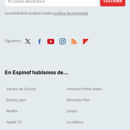
SUSCRIBIR
Suscribiéndote aceptas nuestra
política de privacidad
Síguenos
Twit
Face
Yout
Inst
RSS
Flip
ter
boo
ube
agra
boar
k
m
d
En Espinof hablamos de...
Series de ficción
Amazon Prime Video
Disney plus
Movistar Plus
Netflix
Listas
Apple TV
La odisea