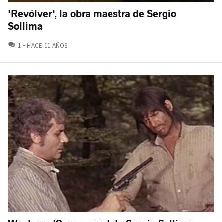
'Revólver', la obra maestra de Sergio
Sollima
COMENTARIOS
1
HACE 11 AÑOS