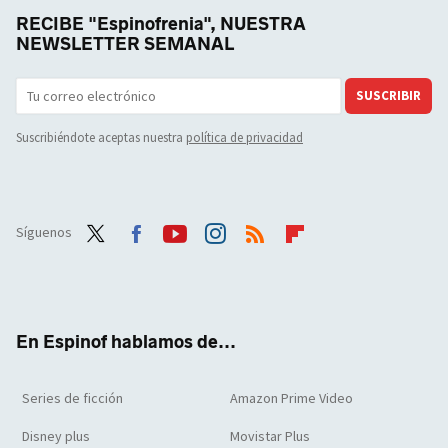
RECIBE "Espinofrenia", NUESTRA
NEWSLETTER SEMANAL
SUSCRIBIR
Suscribiéndote aceptas nuestra
política de privacidad
Síguenos
Twit
Face
Yout
Inst
RSS
Flip
ter
boo
ube
agra
boar
k
m
d
En Espinof hablamos de...
Series de ficción
Amazon Prime Video
Disney plus
Movistar Plus