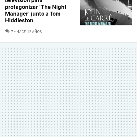
televisión para
protagonizar 'The Night
Manager' junto a Tom
Hiddleston
COMENTARIOS
7
HACE 12 AÑOS