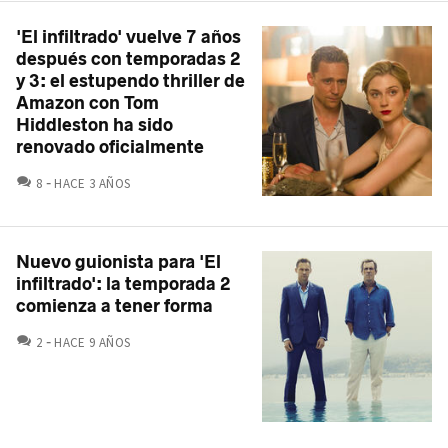
'El infiltrado' vuelve 7 años
después con temporadas 2
y 3: el estupendo thriller de
Amazon con Tom
Hiddleston ha sido
renovado oficialmente
COMENTARIOS
8
HACE 3 AÑOS
Nuevo guionista para 'El
infiltrado': la temporada 2
comienza a tener forma
COMENTARIOS
2
HACE 9 AÑOS