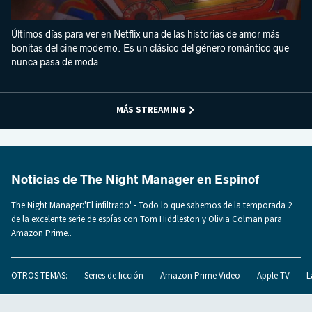
Últimos días para ver en Netflix una de las historias de amor más
bonitas del cine moderno. Es un clásico del género romántico que
nunca pasa de moda
MÁS STREAMING
Noticias de The Night Manager en Espinof
The Night Manager:'El infiltrado' - Todo lo que sabemos de la temporada 2
de la excelente serie de espías con Tom Hiddleston y Olivia Colman para
Amazon Prime..
OTROS TEMAS:
Series de ficción
Amazon Prime Video
Apple TV
L