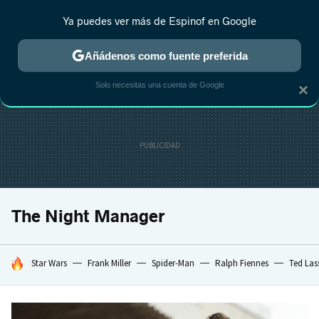
Ya puedes ver más de Espinof en Google
CRÍTICA
ESTRENOS
REALITY
ANIME
RANKINGS CINE
RA
Añádenos como fuente preferida
Solo necesitas una cuenta de Google
×
The Night Manager
HOY SE HABLA DE
Star Wars
Frank Miller
Spider-Man
Ralph Fiennes
Ted Las