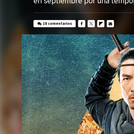
en septiembre por una tempo
18 comentarios
FACEBOOK
TWITTER
FLIPBOARD
E-
MAIL