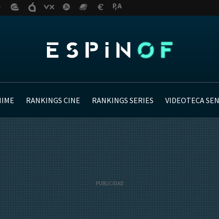
NIME
RANKINGS CINE
RANKINGS SERIES
VIDEOTECA SE