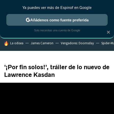
Ya puedes ver más de Espinof en Google
MENÚ
NUEVO
Añádenos como fuente preferida
CRÍTICA
ESTRENOS
REALITY
ANIME
RANKINGS CINE
RA
Solo necesitas una cuenta de Google
×
HOY SE HABLA DE
La odisea
James Cameron
Vengadores: Doomsday
Spider-M
'¡Por fin solos!', tráiler de lo nuevo de
Lawrence Kasdan