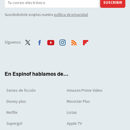
SUSCRIBIR
Suscribiéndote aceptas nuestra
política de privacidad
Síguenos
Twit
Face
Yout
Inst
RSS
Flip
ter
boo
ube
agra
boar
k
m
d
En Espinof hablamos de...
Series de ficción
Amazon Prime Video
Disney plus
Movistar Plus
Netflix
Listas
Supergirl
Apple TV