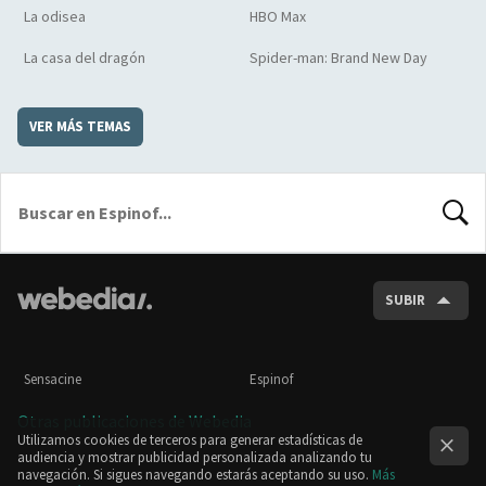
La odisea
HBO Max
La casa del dragón
Spider-man: Brand New Day
VER MÁS TEMAS
BUSCA
SUBIR
Sensacine
Espinof
Otras publicaciones de Webedia
Utilizamos cookies de terceros para generar estadísticas de
audiencia y mostrar publicidad personalizada analizando tu
navegación. Si sigues navegando estarás aceptando su uso.
Más