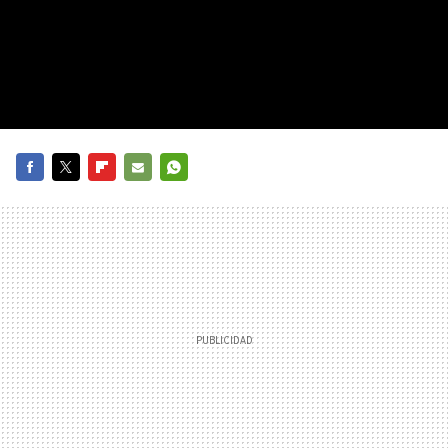
FACEBOOK
TWITTER
FLIPBOARD
E-
WHATSAPP
MAIL