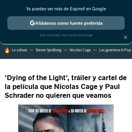
Ya puedes ver más de Espinof en Google
MENÚ
NUEVO
Añádenos como fuente preferida
CRÍTICA
ESTRENOS
REALITY
ANIME
RANKINGS CINE
RA
Solo necesitas una cuenta de Google
×
HOY SE HABLA DE
La odisea
Steven Spielberg
Nicolas Cage
Las guerreras K-Pop
'Dying of the Light', tráiler y cartel de
la película que Nicolas Cage y Paul
Schrader no quieren que veamos