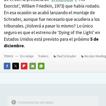
Exorcist', William Friedkin, 1973) que había rodado.
En esa ocasión se acabó lanzando el montaje de
Schrader, aunque fue necesario que acudiera a los
tribunales. ¿Volverá a pasar lo mismo? Lo único
seguro es que el estreno de 'Dying of the Light' en
Estados Unidos está previsto para el próximo
5 de
diciembre
.
TEMAS
En rodaje
Trailers
Paul Schrader
Nicolas Windin
FACEBOOK
TWITTER
FLIPBOARD
E-
WHATSAPP
MAIL
Comentarios cerrados