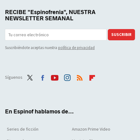
RECIBE "Espinofrenia", NUESTRA
NEWSLETTER SEMANAL
SUSCRIBIR
Suscribiéndote aceptas nuestra
política de privacidad
Síguenos
Twit
Face
Yout
Inst
RSS
Flip
ter
boo
ube
agra
boar
k
m
d
En Espinof hablamos de...
Series de ficción
Amazon Prime Video