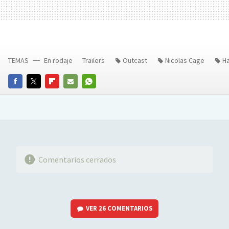
TEMAS
En rodaje
Trailers
Outcast
Nicolas Cage
H
FACEBOOK
TWITTER
FLIPBOARD
E-
WHATSAPP
MAIL
Comentarios cerrados
VER
26 COMENTARIOS