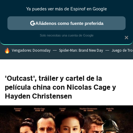
Ya puedes ver más de Espinof en Google
MENÚ
NUEVO
Añádenos como fuente preferida
CRÍTICA
ESTRENOS
REALITY
ANIME
RANKINGS CINE
RA
Solo necesitas una cuenta de Google
×
HOY SE HABLA DE
Vengadores: Doomsday
Spider-Man: Brand New Day
Juego de Tr
'Outcast', tráiler y cartel de la
película china con Nicolas Cage y
Hayden Christensen