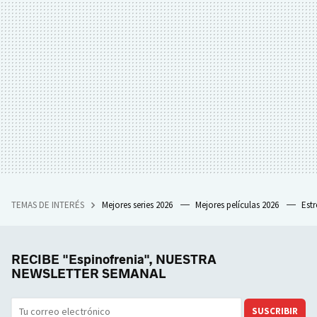
TEMAS DE INTERÉS
Mejores series 2026
Mejores películas 2026
Est
RECIBE "Espinofrenia", NUESTRA
NEWSLETTER SEMANAL
SUSCRIBIR