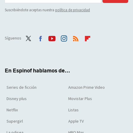
Suscribiéndote aceptas nuestra
política de privacidad
Síguenos
Twit
Face
Yout
Inst
RSS
Flip
ter
boo
ube
agra
boar
k
m
d
En Espinof hablamos de...
Series de ficción
Amazon Prime Video
Disney plus
Movistar Plus
Netflix
Listas
Supergirl
Apple TV
La odisea
HBO Max