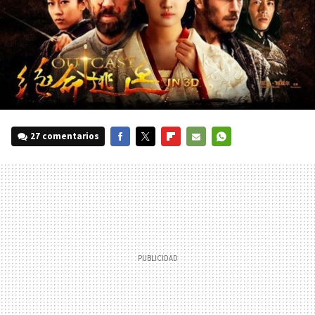
27 comentarios
FACEBOOK
TWITTER
FLIPBOARD
E-
WHATSAPP
MAIL