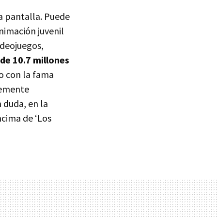
la pantalla. Puede
nimación juvenil
ideojuegos,
de 10.7 millones
o con la fama
lemente
 duda, en la
ncima de ‘Los