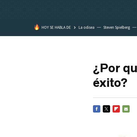
HOY SE HABLA DE
La odisea
Steven Spielberg
Kimetsu no Yaiba
¿Por qu
éxito?
FACEBOOK
TWITTER
FLIPBOARD
E-
MAIL