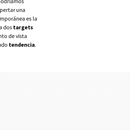
 podríamos
pertar una
temporánea es la
 a dos
targets
to de vista
ando
tendencia
.