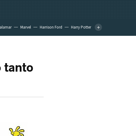
calamar
Marvel
Harrison Ford
Harry Potter
 tanto