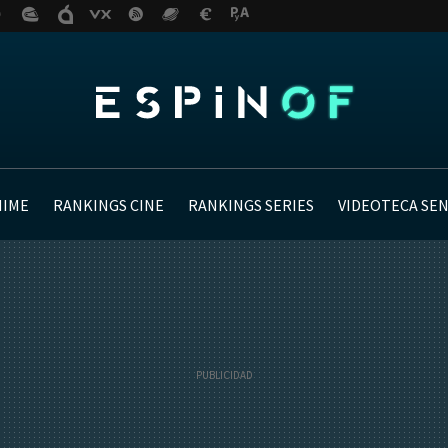
NIME
RANKINGS CINE
RANKINGS SERIES
VIDEOTECA SE