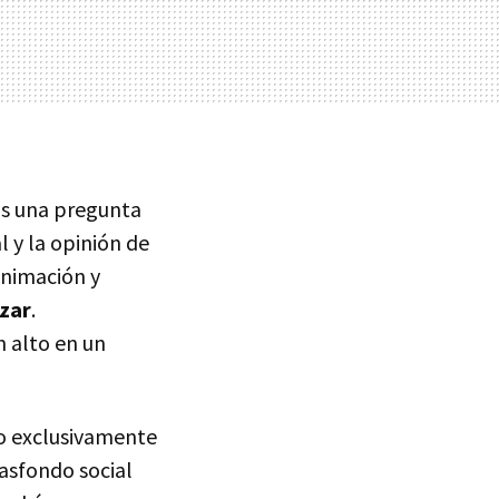
Es una pregunta
l y la opinión de
animación y
zar
.
 alto en un
no exclusivamente
rasfondo social