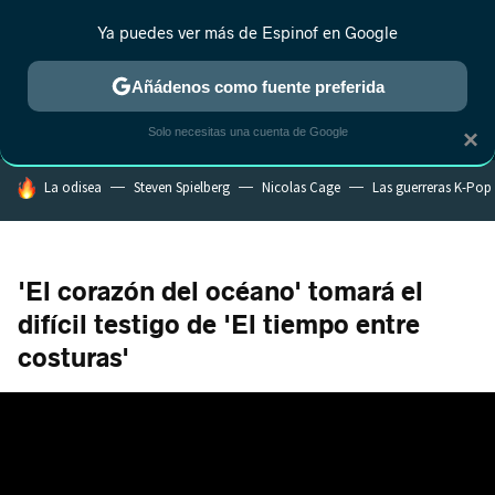
Ya puedes ver más de Espinof en Google
MENÚ
NUEVO
Añádenos como fuente preferida
CRÍTICA
ESTRENOS
REALITY
ANIME
RANKINGS CINE
RA
Solo necesitas una cuenta de Google
×
HOY SE HABLA DE
La odisea
Steven Spielberg
Nicolas Cage
Las guerreras K-Pop
'El corazón del océano' tomará el
difícil testigo de 'El tiempo entre
costuras'