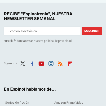
RECIBE "Espinofrenia", NUESTRA
NEWSLETTER SEMANAL
SUSCRIBIR
Suscribiéndote aceptas nuestra
política de privacidad
Síguenos
Twit
Face
Yout
Inst
RSS
Flip
ter
boo
ube
agra
boar
k
m
d
En Espinof hablamos de...
Series de ficción
Amazon Prime Video