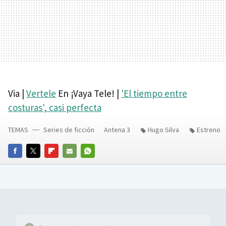
Via |
Vertele
En ¡Vaya Tele! |
'El tiempo entre
costuras', casi perfecta
TEMAS
Series de ficción
Antena 3
Hugo Silva
Estreno
FACEBOOK
TWITTER
FLIPBOARD
E-
WHATSAPP
MAIL