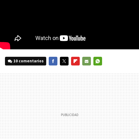
10 comentarios
FACEBOOK
TWITTER
FLIPBOARD
E-
WHATSAPP
MAIL