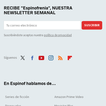
RECIBE "Espinofrenia", NUESTRA
NEWSLETTER SEMANAL
SUSCRIBIR
Suscribiéndote aceptas nuestra
política de privacidad
Síguenos
Twit
Face
Yout
Inst
RSS
Flip
ter
boo
ube
agra
boar
k
m
d
En Espinof hablamos de...
Series de ficción
Amazon Prime Video
Disney plus
Movistar Plus