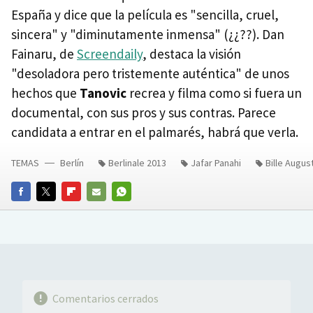
España y dice que la película es "sencilla, cruel,
sincera" y "diminutamente inmensa" (¿¿??). Dan
Fainaru, de
Screendaily
, destaca la visión
"desoladora pero tristemente auténtica" de unos
hechos que
Tanovic
recrea y filma como si fuera un
documental, con sus pros y sus contras. Parece
candidata a entrar en el palmarés, habrá que verla.
TEMAS
Berlín
Berlinale 2013
Jafar Panahi
Bille Augus
FACEBOOK
TWITTER
FLIPBOARD
E-
WHATSAPP
MAIL
Comentarios cerrados