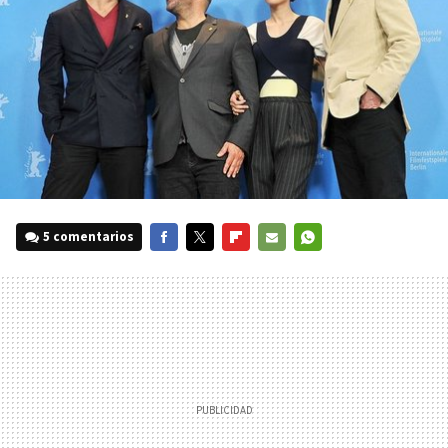
5 comentarios
FACEBOOK
TWITTER
FLIPBOARD
E-
WHATSAPP
MAIL