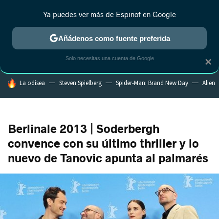
Ya puedes ver más de Espinof en Google
CRÍTICA
ESTRENOS
REALITY
ANIME
RANKINGS CINE
RA
Añádenos como fuente preferida
Solo necesitas una cuenta de Google
×
HOY SE HABLA DE
La odisea
Steven Spielberg
Spider-Man: Brand New Day
Alien
Berlinale 2013 | Soderbergh
convence con su último thriller y lo
nuevo de Tanovic apunta al palmarés