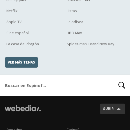
Netflix
Listas
Apple TV
La odisea
Cine español
HBO Max
La casa del dragón
Spider-man: Brand New Day
VER MÁS TEMAS
BUSCA
SUBIR
Sensacine
Espinof