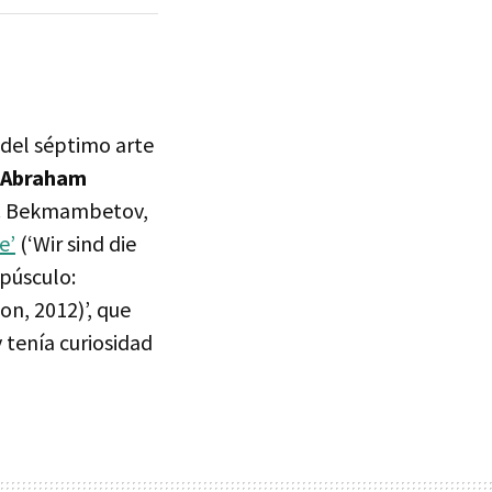
del séptimo arte
‘Abraham
T. Bekmambetov,
e’
(‘Wir sind die
epúsculo:
on, 2012)’, que
 tenía curiosidad