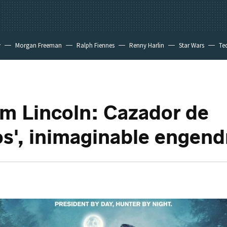
y
Morgan Freeman
Ralph Fiennes
Renny Harlin
Star Wars
Te
 New Day
m Lincoln: Cazador de
s', inimaginable engend