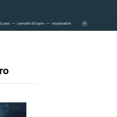
d Lasso
Leonardo DiCaprio
Assassination
ro