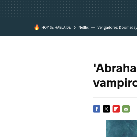
HOY SE HABLA DE
Netflix
Vengadores: Doomsda
Classroom
Spider-Man: Brand
'Abraha
vampiro
FACEBOOK
TWITTER
FLIPBOARD
E-
MAIL