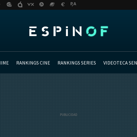
NIME
RANKINGS CINE
RANKINGS SERIES
VIDEOTECA SE