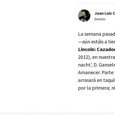
Juan Luis 
Director
La semana pasad
—aún estáis a ti
Lincoln: Cazado
2012), en nuestr
nacht’, D. Gansel
Amanecer. Parte 2
arrasará en taqui
por la primera; n