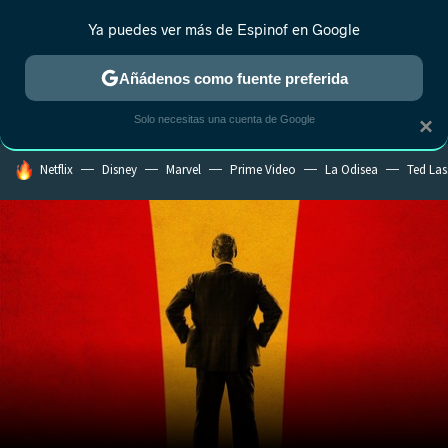
Ya puedes ver más de Espinof en Google
CRÍTICA
ESTRENOS
REALITY
ANIME
RANKINGS CINE
RA
Añádenos como fuente preferida
Solo necesitas una cuenta de Google
×
HOY SE HABLA DE
Netflix
Disney
Marvel
Prime Video
La Odisea
Ted La