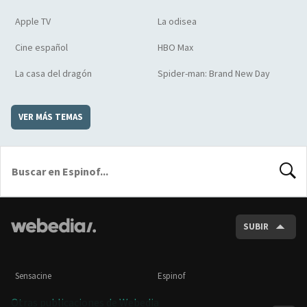
Apple TV
La odisea
Cine español
HBO Max
La casa del dragón
Spider-man: Brand New Day
VER MÁS TEMAS
BUSCA
SUBIR
Sensacine
Espinof
Otras publicaciones de Webedia