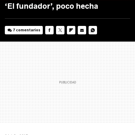
‘El fundador’, poco hecha
7 comentarios
FACEBOOK
TWITTER
FLIPBOARD
E-
WHATSAPP
MAIL