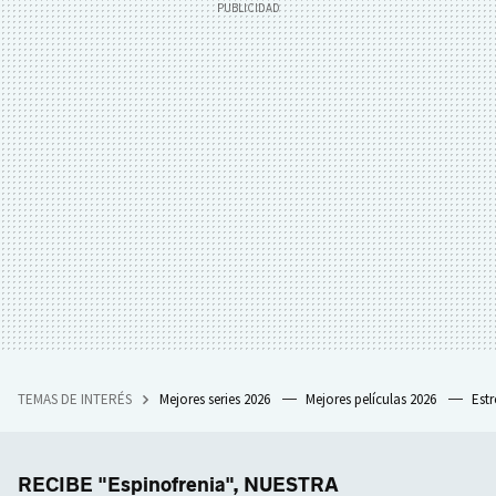
TEMAS DE INTERÉS
Mejores series 2026
Mejores películas 2026
Est
RECIBE "Espinofrenia", NUESTRA