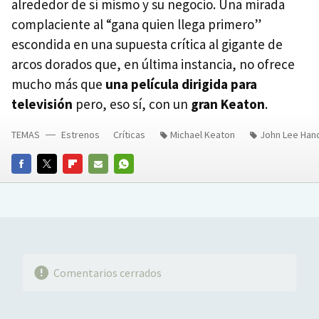
alrededor de sí mismo y su negocio. Una mirada
complaciente al “gana quien llega primero”
escondida en una supuesta crítica al gigante de
arcos dorados que, en última instancia, no ofrece
mucho más que
una película dirigida para
televisión
pero, eso sí, con un
gran Keaton
.
TEMAS
Estrenos
Críticas
Michael Keaton
John Lee Han
FACEBOOK
TWITTER
FLIPBOARD
E-
WHATSAPP
MAIL
Comentarios cerrados