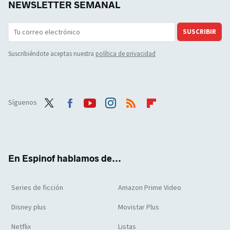
NEWSLETTER SEMANAL
SUSCRIBIR
Suscribiéndote aceptas nuestra
política de privacidad
Síguenos
Twit
Face
Yout
Inst
RSS
Flip
ter
boo
ube
agra
boar
k
m
d
En Espinof hablamos de...
Series de ficción
Amazon Prime Video
Disney plus
Movistar Plus
Netflix
Listas