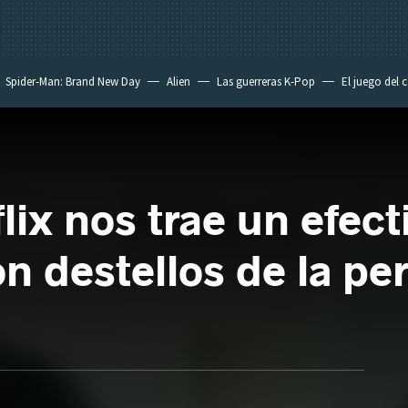
Spider-Man: Brand New Day
Alien
Las guerreras K-Pop
El juego del 
flix nos trae un efe
n destellos de la pe