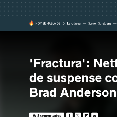
HOY SE HABLA DE
La odisea
Steven Spielberg
Kimetsu no Yaiba
'Fractura': Net
de suspense co
Brad Anderson
5 comentarios