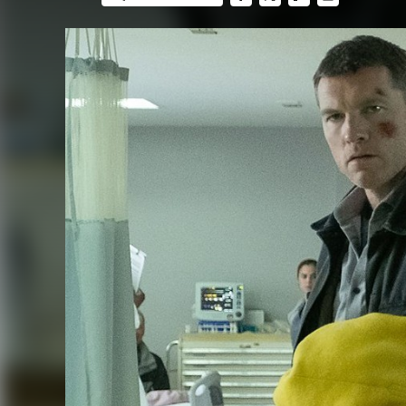
FACEBOOK
TWITTER
FLIPBOARD
E-
MAIL