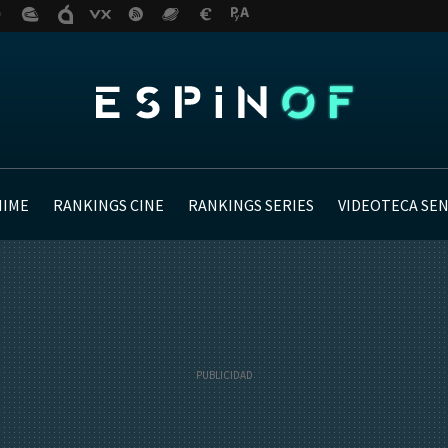
NIME
RANKINGS CINE
RANKINGS SERIES
VIDEOTECA SE