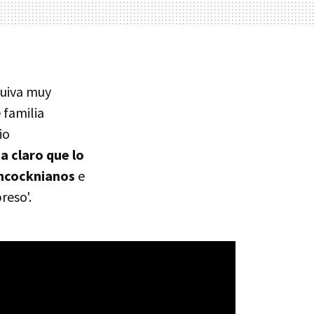
quiva muy
 familia
io
a claro que lo
tchcocknianos
e
reso'.