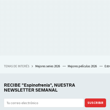
TEMAS DE INTERÉS
Mejores series 2026
Mejores películas 2026
Est
RECIBE "Espinofrenia", NUESTRA
NEWSLETTER SEMANAL
SUSCRIBIR