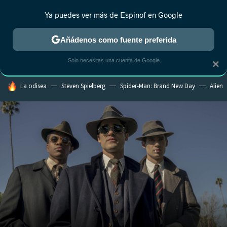
Ya puedes ver más de Espinof en Google
MENÚ
NUEVO
Añádenos como fuente preferida
CRÍTICA
ESTRENOS
REALITY
ANIME
RANKINGS CINE
RA
Solo necesitas una cuenta de Google
×
HOY SE HABLA DE
La odisea
Steven Spielberg
Spider-Man: Brand New Day
Alien