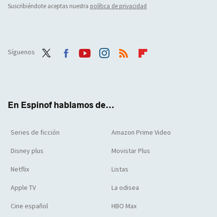
Suscribiéndote aceptas nuestra
política de privacidad
Síguenos
Twit
Face
Yout
Inst
RSS
Flip
ter
boo
ube
agra
boar
k
m
d
En Espinof hablamos de...
Series de ficción
Amazon Prime Video
Disney plus
Movistar Plus
Netflix
Listas
Apple TV
La odisea
Cine español
HBO Max