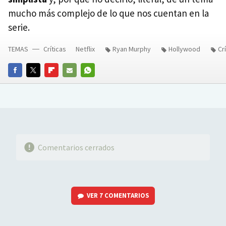
mucho más complejo de lo que nos cuentan en la
serie.
TEMAS
Críticas
Netflix
Ryan Murphy
Hollywood
Cr
FACEBOOK
TWITTER
FLIPBOARD
E-
WHATSAPP
MAIL
Comentarios cerrados
VER
7 COMENTARIOS