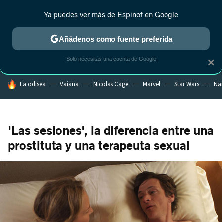
Ya puedes ver más de Espinof en Google
MENÚ
NUEVO
Añádenos como fuente preferida
CRÍTICA
ESTRENOS
REALITY
ANIME
RANKINGS CINE
RA
Solo necesitas una cuenta de Google
×
HOY SE HABLA DE
La odisea
Vaiana
Nicolas Cage
Marvel
Star Wars
Na
'Las sesiones', la diferencia entre una
prostituta y una terapeuta sexual