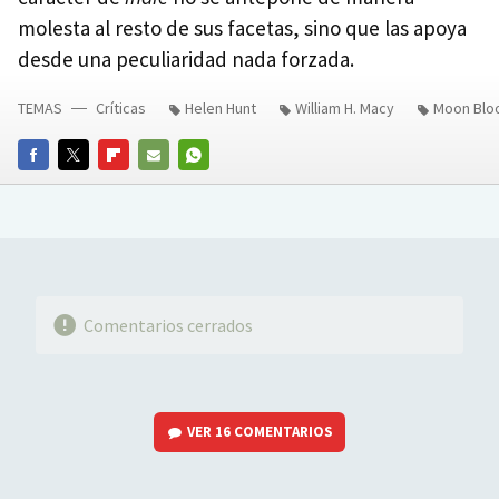
molesta al resto de sus facetas, sino que las apoya
desde una peculiaridad nada forzada.
TEMAS
Críticas
Helen Hunt
William H. Macy
Moon Blo
FACEBOOK
TWITTER
FLIPBOARD
E-
WHATSAPP
MAIL
Comentarios cerrados
VER
16 COMENTARIOS