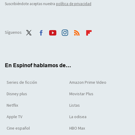
Suscribiéndote aceptas nuestra
política de privacidad
Síguenos
Twit
Face
Yout
Inst
RSS
Flip
ter
boo
ube
agra
boar
k
m
d
En Espinof hablamos de...
Series de ficción
Amazon Prime Video
Disney plus
Movistar Plus
Netflix
Listas
Apple TV
La odisea
Cine español
HBO Max