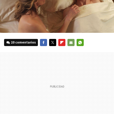
20 comentarios
FACEBOOK
TWITTER
FLIPBOARD
E-
WHATSAPP
MAIL