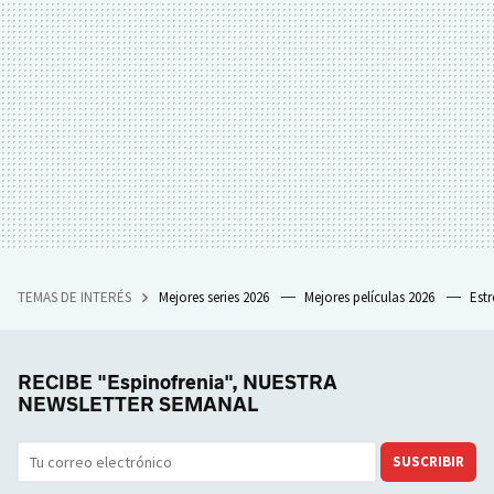
TEMAS DE INTERÉS
Mejores series 2026
Mejores películas 2026
Est
RECIBE "Espinofrenia", NUESTRA
NEWSLETTER SEMANAL
SUSCRIBIR