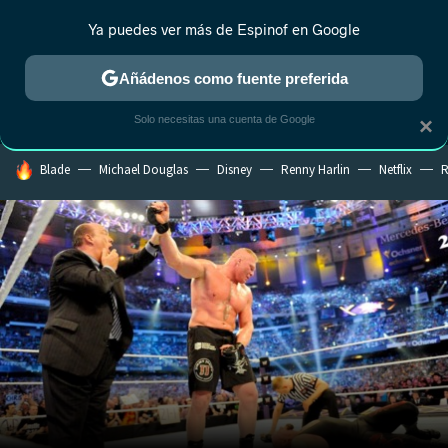
Ya puedes ver más de Espinof en Google
MENÚ
NUEVO
Añádenos como fuente preferida
CRÍTICA
ESTRENOS
REALITY
ANIME
RANKINGS CINE
RA
Solo necesitas una cuenta de Google
×
HOY SE HABLA DE
Blade
Michael Douglas
Disney
Renny Harlin
Netflix
R