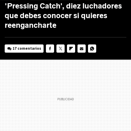
'Pressing Catch', diez luchadores
que debes conocer si quieres
reengancharte
17 comentarios
FACEBOOK
TWITTER
FLIPBOARD
E-
WHATSAPP
MAIL