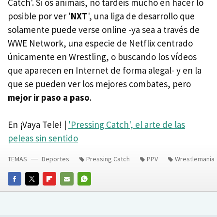
Catch'. Si os animáis, no tardéis mucho en hacer lo
posible por ver '
NXT
', una liga de desarrollo que
solamente puede verse online -ya sea a través de
WWE Network, una especie de Netflix centrado
únicamente en Wrestling, o buscando los vídeos
que aparecen en Internet de forma alegal- y en la
que se pueden ver los mejores combates, pero
mejor ir paso a paso
.
En ¡Vaya Tele! |
'Pressing Catch', el arte de las
peleas sin sentido
TEMAS
Deportes
Pressing Catch
PPV
Wrestlemania
FACEBOOK
TWITTER
FLIPBOARD
E-
WHATSAPP
MAIL